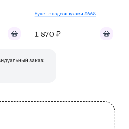
Хит
Букет с подсолнухами #668
Добавить в корзину
Добавить в к
1 870
₽
видуальный заказ: