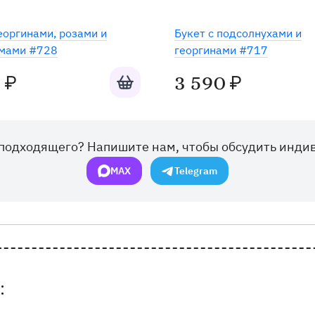
еоргинами, розами и
Букет с подсолнухами и
емами #728
георгинами #717
Добавить в корзину
0
3 590
₽
₽
подходящего? Напишите нам, чтобы обсудить инди
MAX
Telegram
: