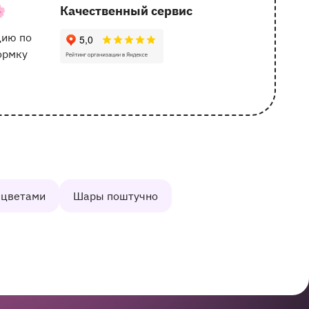

Качественный сервис
162 отзыва с оценкой 5.0 ⭐
цию по
ормку
 цветами
Шары поштучно