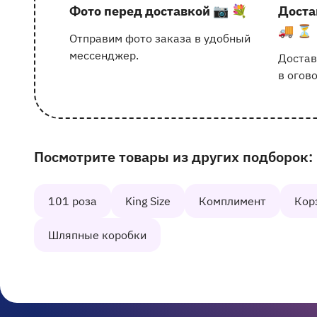
Фото перед доставкой
📷 💐
Доста
🚚 ⏳
Отправим фото заказа в удобный
мессенджер.
Достав
в огов
Посмотрите товары из других подборок:
Наши другие подборки товаров на сайте
101 роза
King Size
Комплимент
Кор
Шляпные коробки