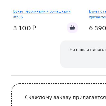
Букет георгинами и ромашками
Букет с г
#735
хризант
Добавить в корзину
3 100
6 39
₽
Не нашли ничего 
К каждому заказу прилагается
Почему выбирают Флорео