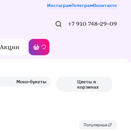
Мы в соцсетях
Инстаграм
Телеграм
Вконтакте
+7 910 748-29-09
Акции
Моя корзина
Моно-букеты
Цветы в
корзинах
Популярные