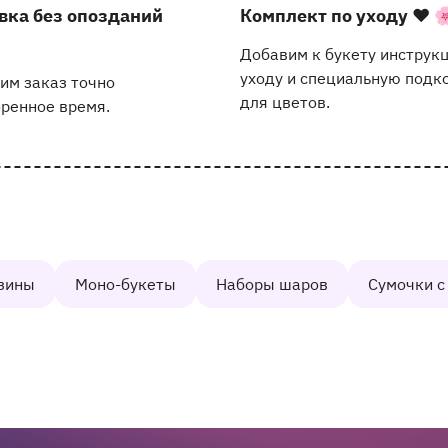
вка без опозданий
Комплект по уходу
❤️ 
Добавим к букету инструк
уходу и специальную подк
им заказ точно
для цветов.
оренное время.
зины
Моно-букеты
Наборы шаров
Сумочки с