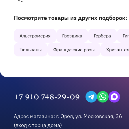
Посмотрите товары из других подборок:
Наши другие подборки товаров на сайте
Альстромерия
Гвоздика
Гербера
Ги
Тюльпаны
Французские розы
Хризанте
+7 910 748-29-09
Написать в Telegra
Написать на W
Написать
Адрес магазина:
г.
Орел
,
ул. Московская, 36
(вход с торца дома)