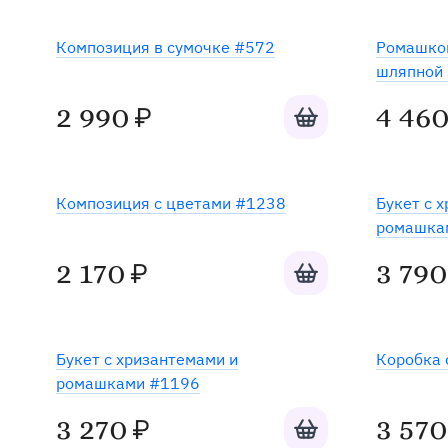
Хит
Композиция в сумочке #572
Ромашков
шляпной 
Добавить в корзину
2 990
4 46
₽
Готов к отправке
Композиция с цветами #1238
Букет с 
ромашка
Добавить в корзину
2 170
3 790
₽
Букет с хризантемами и
Коробка 
ромашками #1196
Добавить в корзину
3 270
3 570
₽