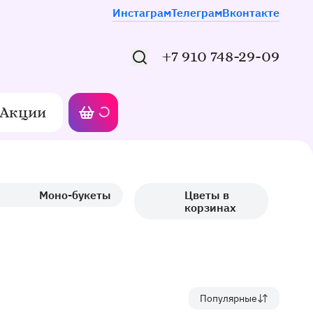
Мы в соцсетях
Инстаграм
Телеграм
Вконтакте
+7 910 748-29-09
Акции
Моя корзина
Моно-букеты
Цветы в
корзинах
Популярные