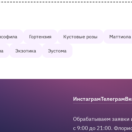
псофила
Гортензия
Кустовые розы
Маттиола
ма
Экзотика
Эустома
m
hatsApp
 в Max
Инстаграм
Телеграм
Вк
Мы в соцсетях
Обрабатываем заявки 
с 9:00 до 21:00.
Флорис