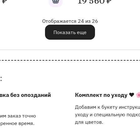
0
19 560
₽
₽
Отображается 24 из 26
Показать еще
:
вка без опозданий
Комплект по уходу
❤️ 
Добавим к букету инструк
уходу и специальную подк
им заказ точно
для цветов.
оренное время.