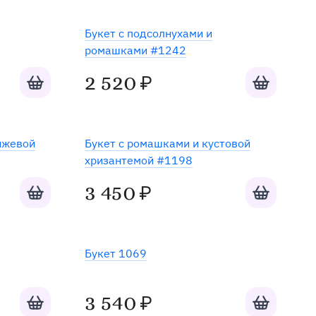
Готов к отправке
Букет с подсолнухами и
ромашками #1242
Добавить в корзину
Добавить в к
2 520
₽
нжевой
Букет с ромашками и кустовой
хризантемой #1198
Добавить в корзину
Добавить в к
3 450
₽
Букет 1069
Добавить в корзину
Добавить в к
3 540
₽