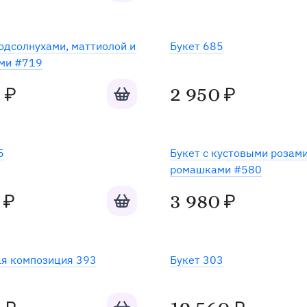
подсолнухами, маттиолой и
Букет 685
ми #719
Добавить в корзину
0
2 950
₽
₽
5
Букет с кустовыми розами
ромашками #580
Добавить в корзину
3 980
₽
₽
я композиция 393
Букет 303
Добавить в корзину