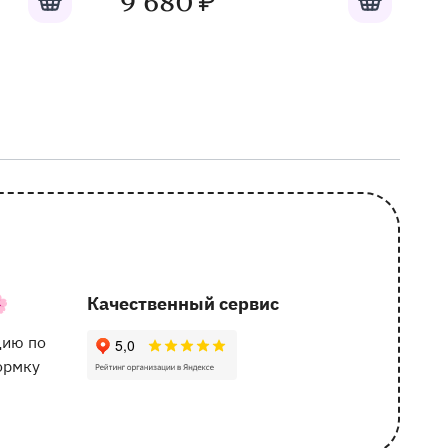
9 680
₽

Качественный сервис
162 отзыва с оценкой 5.0 ⭐
цию по
ормку