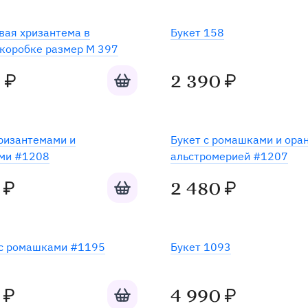
Хит
ая хризантема в
Букет 158
коробке размер M 397
Добавить в корзину
0
2 390
₽
₽
хризантемами и
Букет c ромашками и ора
ми #1208
альстромерией #1207
Добавить в корзину
2 480
₽
₽
с ромашками #1195
Букет 1093
Добавить в корзину
4 990
₽
₽