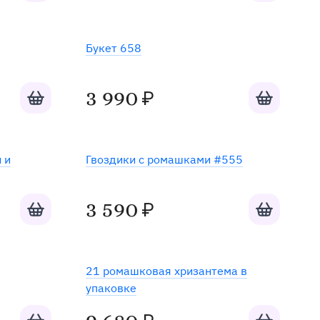
Хит
Букет 658
Добавить в корзину
Добавить в к
3 990
₽
 и
Гвоздики с ромашками #555
Добавить в корзину
Добавить в к
3 590
₽
21 ромашковая хризантема в
упаковке
Добавить в корзину
Добавить в к