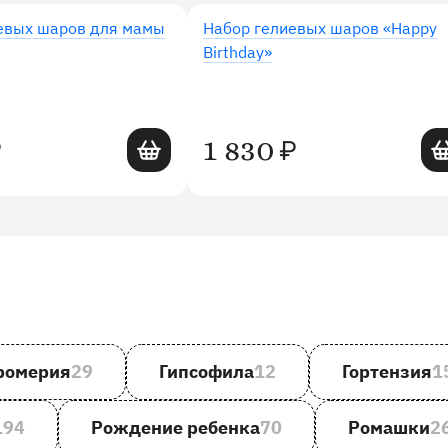
евых шаров для мамы
Набор гелиевых шаров «Happy
Birthday»
Добавить в корзину
Доб
1 830
₽
₽
ромерия
29
Гипсофила
12
Гортензия
1
194
Рождение ребенка
70
Ромашки
2