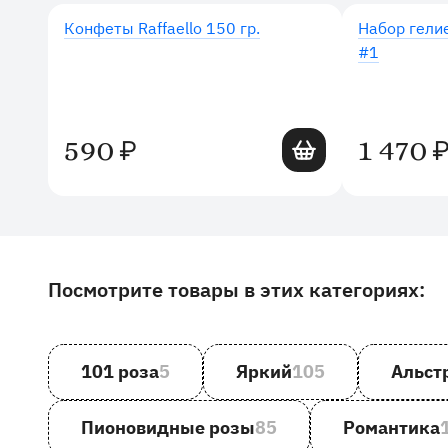
Конфеты Raffaello 150 гр.
Набор гели
#1
Добавить в корзину
590
1 470
₽
Посмотрите товары в этих категориях:
Другие товары и категории на сайте
101 роза
5
Яркий
105
Альст
Пионовидные розы
85
Романтика