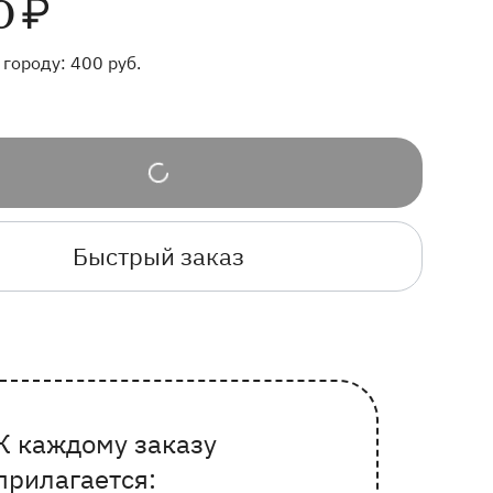
0
₽
 городу:
400
руб.
Быстрый заказ
К каждому заказу
Почему выбирают Флорео
прилагается: