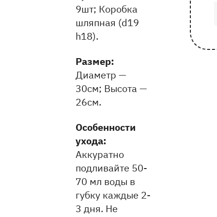
9шт; Коробка
шляпная (d19
h18).
Pазмер:
Диаметр —
30см
Высота —
26см
Особенности
ухода:
Аккуратно
подливайте 50-
70 мл воды в
губку каждые 2-
3 дня. Не