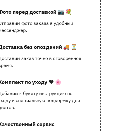
услугах
Фото перед доставкой
📷 💐
Отправим фото заказа в удобный
мессенджер.
Доставка без опозданий
🚚 ⏳
Доставим заказ точно в оговоренное
время.
Комплект по уходу
❤️ 🌸
Добавим к букету инструкцию по
уходу и специальную подкормку для
цветов.
Качественный сервис