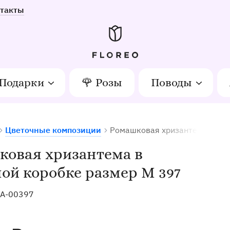
такты
Подарки
🌹 Розы
Поводы
Цветочные композиции
Ромашковая хризантема в шл
етов в Орле
ковая хризантема в
й коробке размер M 397
A-00397