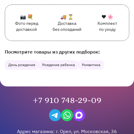
К каждому заказу прилагается:
Почему выбирают Флорео
Качественный сервис
📷 💐
🚚 ⏳
❤️ 🌸
Фото перед
Доставка
Комплект
162 отзыва с оценкой 5.0 ⭐
доставкой
без опозданий
по уходу
Отправим фото заказа в удобный мессенджер.
Доставим заказ точно в оговоренное врем
Добавим к букету инс
Наши другие подборки товаров на сайте
Посмотрите товары из других подборок:
День рождения
Рождение ребенка
Романтика
+7 910 748-29-09
Написать в Telegram
Написать на WhatsApp
Написать в Max
Адрес магазина:
г.
Орел
,
ул. Московская, 36