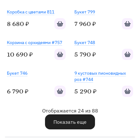
Коробка с цветами 811
Букет 799
Добавить в корзину
Добавит
8 680
7 960
₽
₽
Корзина с орхидеями #757
Букет 748
Добавить в корзину
Добавит
10 690
5 790
₽
₽
Букет 746
9 кустовых пионовидных
роз #744
Добавить в корзину
Добавит
6 790
5 290
₽
₽
Отображается 24 из 88
Показать еще