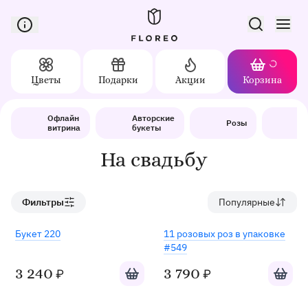
Сервис доставки цветов в Орле
Цветы
Подарки
Акции
Корзина
Доставка цветов в Орле
Каталог
На свадьбу
Офлайн
Авторские
Б
Розы
витрина
букеты
до
На свадьбу
Фильтры
Популярные
Хит
Букет 220
11 розовых роз в упаковке
#549
Добавить в корзину
Добавит
3 240
3 790
₽
₽