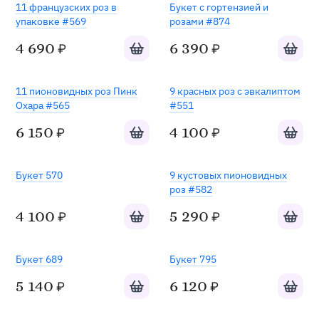
Хит
11 французских роз в
Букет с гортензией и
упаковке #569
розами #874
Добавить в корзину
Добавит
4 690
6 390
₽
₽
Хит
11 пионовидных роз Пинк
9 красных роз с эвкалиптом
Охара #565
#551
Добавить в корзину
Добавит
6 150
4 100
₽
₽
Букет 570
9 кустовых пионовидных
роз #582
Добавить в корзину
Добавит
4 100
5 290
₽
₽
Букет 689
Букет 795
Добавить в корзину
Добавит
5 140
6 120
₽
₽