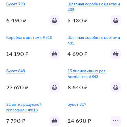
Хит
Букет 793
Шляпная коробка с цветами
403
Добавить в корзину
Добавит
6 490
5 430
₽
₽
Коробка с цветами #810
Шляпная коробка с цветами
405
Добавить в корзину
Добавит
14 190
4 690
₽
₽
Букет 848
15 пионовидных роз
Бомбастик #843
Добавить в корзину
Добавит
27 670
8 640
₽
₽
Под заказ
21 ветка радужной
Букет 817
гипсофилы #818
Добавить в корзину
7 790
24 690
₽
₽