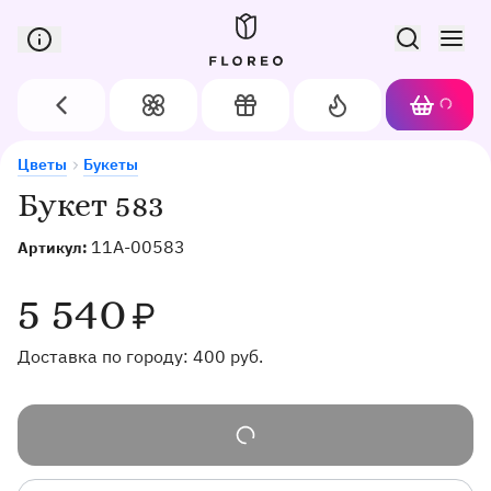
Сервис доставки цветов в Орле
Назад
Цветы
Подарки
Акции
Корзин
Доставка цветов в Орле
Букет 583
Цветы
Букеты
Букет 583
11A-00583
Артикул:
5 540
₽
Доставка по городу:
400
руб.