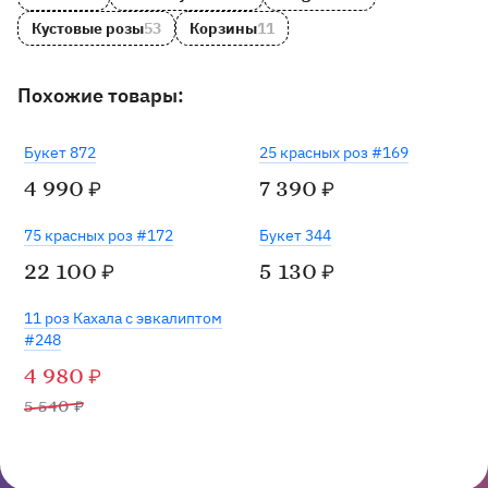
Кустовые розы
53
Корзины
11
Похожие товары:
Хит
Букет 872
25 красных роз #169
4 990
7 390
₽
₽
75 красных роз #172
Букет 344
22 100
5 130
₽
₽
-10%
11 роз Кахала с эвкалиптом
#248
4 980
₽
5 540
₽