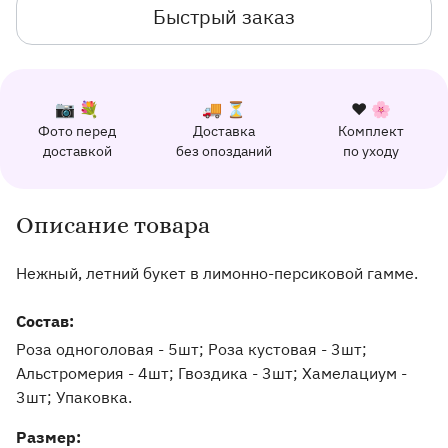
Быстрый заказ
К каждому заказу прилагается:
Почему выбирают Флорео
Качественный сервис
📷 💐
🚚 ⏳
❤️ 🌸
Фото перед
Доставка
Комплект
162 отзыва с оценкой 5.0 ⭐
доставкой
без опозданий
по уходу
Отправим фото заказа в удобный мессенджер.
Доставим заказ точно в оговоренное врем
Добавим к букету ин
Описание товара
Информация о товаре и оказываемых услугах
Нежный, летний букет в лимонно-персиковой гамме.
Состав:
Роза одноголовая - 5шт; Роза кустовая - 3шт;
Альстромерия - 4шт; Гвоздика - 3шт; Хамелациум -
3шт; Упаковка.
Pазмер: