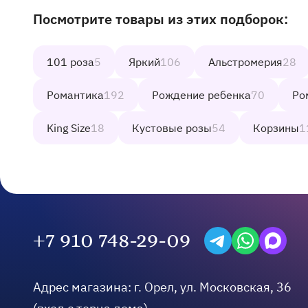
Посмотрите товары из этих подборок:
Наши другие подборки товаров на сайте
101 роза
5
Яркий
106
Альстромерия
28
Романтика
192
Рождение ребенка
70
Ро
King Size
18
Кустовые розы
54
Корзины
1
+7 910 748-29-09
Написать в Telegra
Написать на W
Написать
Адрес магазина:
г.
Орел
,
ул. Московская, 36