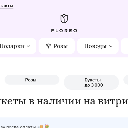
такты
Подарки
🌹 Розы
Поводы
Розы
Букеты
до 3 000
кеты в наличии на витр
азу после оплаты 🚚 💐