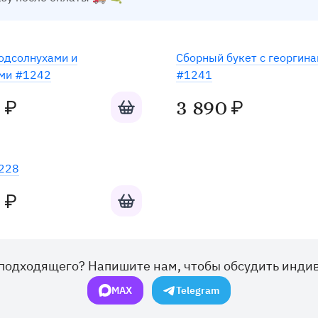
Готов к отправке
Готов к о
подсолнухами и
Сборный букет с георгин
ми #1242
#1241
Добавить в корзину
0
3 890
₽
₽
Готов к отправке
228
Добавить в корзину
0
₽
подходящего? Напишите нам, чтобы обсудить инди
MAX
Telegram