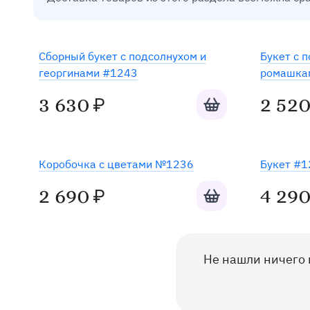
Готов к отправке
Сборный букет с подсолнухом и
Букет с 
георгинами #1243
ромашка
Добавить в корзину
3 630
2 52
₽
Готов к отправке
Коробочка с цветами №1236
Букет #1
Добавить в корзину
2 690
4 29
₽
Не нашли ничего 