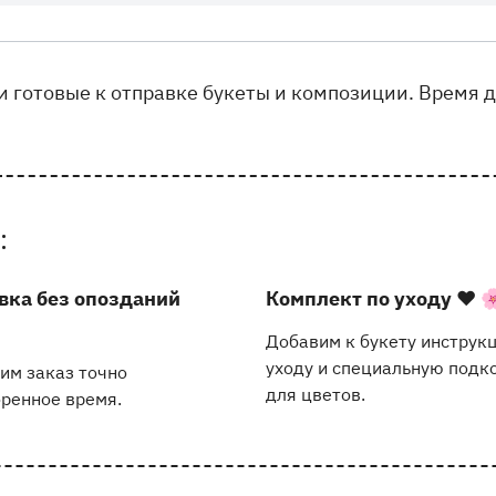
не FLOREO
и готовые к отправке букеты и композиции. Время 
:
вка без опозданий
Комплект по уходу
❤️ 
Добавим к букету инструк
уходу и специальную подк
им заказ точно
для цветов.
оренное время.