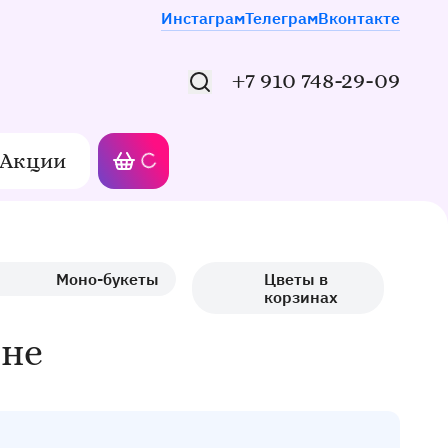
Мы в соцсетях
Инстаграм
Телеграм
Вконтакте
+7 910 748-29-09
Акции
Моя корзина
Моно-букеты
Цветы в
корзинах
ине