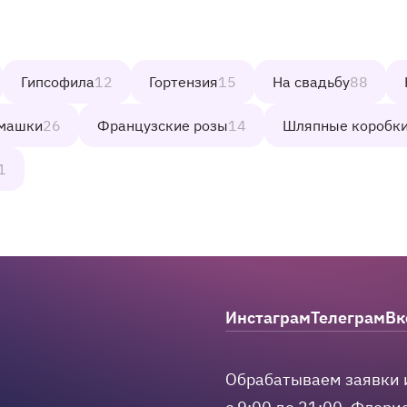
Гипсофила
12
Гортензия
15
На свадьбу
88
машки
26
Французские розы
14
Шляпные коробк
1
m
hatsApp
 в Max
Инстаграм
Телеграм
Вк
Мы в соцсетях
Обрабатываем заявки 