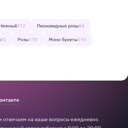
Нежный
172
Пионовидные розы
84
и
41
Розы
170
Моно-букеты
150
онтакте
и отвечаем на ваши вопросы ежедневно