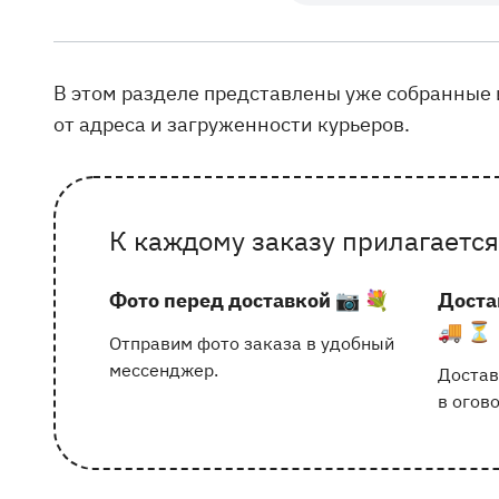
Готовые букеты в наличии на витрине в сало
В этом разделе представлены уже собранные 
от адреса и загруженности курьеров.
К каждому заказу прилагается
Почему выбирают Флорео
Фото перед доставкой
📷 💐
Доста
🚚 ⏳
Отправим фото заказа в удобный
мессенджер.
Достав
в огов