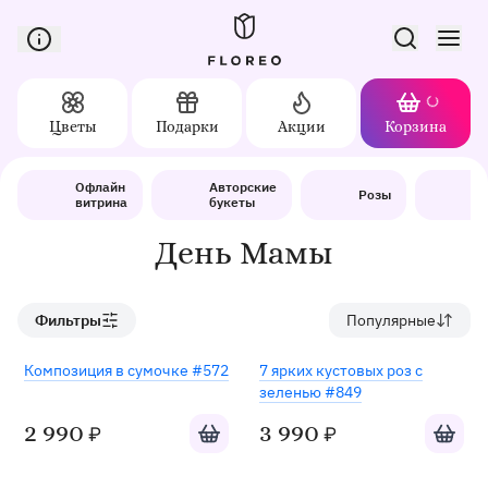
Сервис доставки цветов в Орле
Цветы
Подарки
Акции
Корзина
Доставка цветов в Орле
Каталог
День матери
Офлайн
Авторские
Б
Розы
витрина
букеты
до
День Мамы
Фильтры
Популярные
Хит
Композиция в сумочке #572
7 ярких кустовых роз с
зеленью #849
Добавить в корзину
Добавит
2 990
3 990
₽
₽