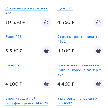
Хит
35 красных роз в упаковке
Букет 546
#649
Добавить в корзину
Добавит
10 650
4 560
₽
₽
Хит
Хит
Букет 278
9 красных роз с эвкалиптом
#551
Добавить в корзину
Добавит
5 590
4 100
₽
₽
Хит
Букет 570
Ромашковая хризантема в
шляпной коробке размер M
397
Добавить в корзину
Добавит
4 100
4 460
₽
₽
Букет из радужной
9 кустовых пионовидных
гипсофилы размер M #128
роз #582