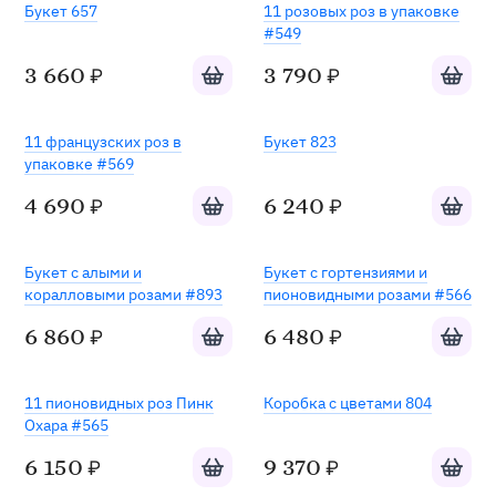
Хит
Букет 657
11 розовых роз в упаковке
#549
Добавить в корзину
Добавит
3 660
3 790
₽
₽
Хит
11 французских роз в
Букет 823
упаковке #569
Добавить в корзину
Добавит
4 690
6 240
₽
₽
Букет с алыми и
Букет с гортензиями и
коралловыми розами #893
пионовидными розами #566
Добавить в корзину
Добавит
6 860
6 480
₽
₽
11 пионовидных роз Пинк
Коробка с цветами 804
Охара #565
Добавить в корзину
Добавит
6 150
9 370
₽
₽