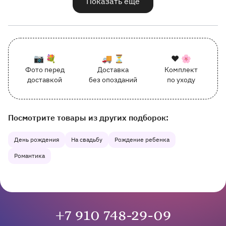
Показать еще
К каждому заказу прилагается:
Почему выбирают Флорео
Качественный сервис
📷 💐
🚚 ⏳
❤️ 🌸
Фото перед
Доставка
Комплект
162 отзыва с оценкой 5.0 ⭐
доставкой
без опозданий
по уходу
Отправим фото заказа в удобный мессенджер.
Доставим заказ точно в оговоренное врем
Добавим к букету инс
Наши другие подборки товаров на сайте
Посмотрите товары из других подборок:
День рождения
На свадьбу
Рождение ребенка
Романтика
+7 910 748-29-09