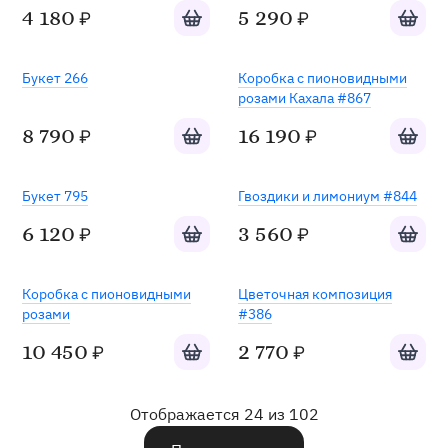
Добавить в корзину
Добавит
4 180
5 290
₽
₽
Хит
Букет 266
Коробка с пионовидными
розами Кахала #867
Добавить в корзину
Добавит
8 790
16 190
₽
₽
Хит
Букет 795
Гвоздики и лимониум #844
Добавить в корзину
Добавит
6 120
3 560
₽
₽
Коробка с пионовидными
Цветочная композиция
розами
#386
Добавить в корзину
Добавит
10 450
2 770
₽
₽
Отображается 24 из 102