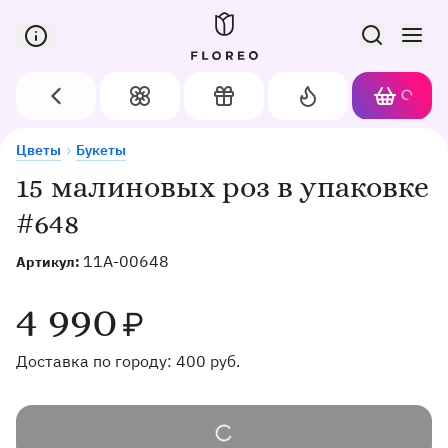
Сервис доставки цветов в Орле
Назад
Цветы
Подарки
Акции
Корзин
Доставка цветов в Орле
15 малиновых роз в упаковке #648
Цветы
Букеты
15 малиновых роз в упаковке
#648
11A-00648
Артикул:
4 990
₽
Доставка по городу:
400
руб.