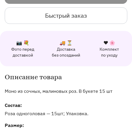
Быстрый заказ
К каждому заказу прилагается:
Почему выбирают Флорео
Качественный сервис
📷 💐
🚚 ⏳
❤️ 🌸
Фото перед
Доставка
Комплект
162 отзыва с оценкой 5.0 ⭐
доставкой
без опозданий
по уходу
Отправим фото заказа в удобный мессенджер.
Доставим заказ точно в оговоренное врем
Добавим к букету ин
Описание товара
Информация о товаре и оказываемых услугах
Моно из сочных, малиновых роз. В букете 15 шт
Состав:
Роза одноголовая — 15шт; Упаковка.
Pазмер: