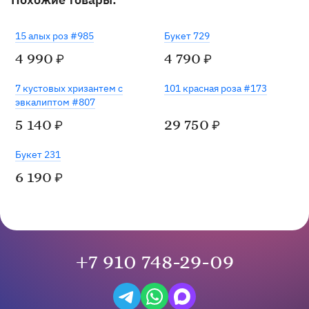
15 алых роз #985
Букет 729
4 990
4 790
₽
₽
7 кустовых хризантем с
101 красная роза #173
эвкалиптом #807
5 140
29 750
₽
₽
Букет 231
6 190
₽
+7 910 748-29-09
Написать в Telegram
Написать на WhatsApp
Написать в Max