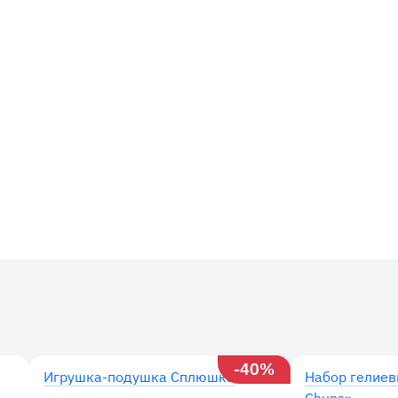
-40%
Игрушка-подушка Сплюшка
Набор гелиев