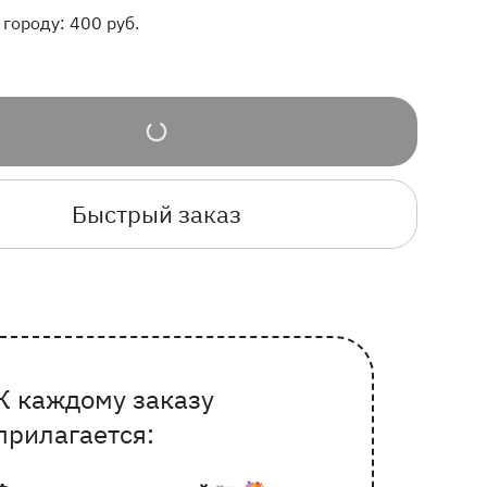
 городу:
400
руб.
Быстрый заказ
К каждому заказу
Почему выбирают Флорео
прилагается: