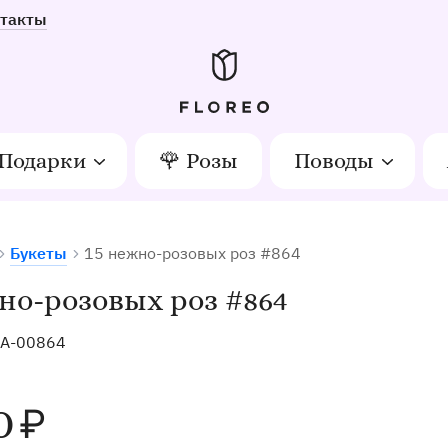
такты
Подарки
🌹 Розы
Поводы
Букеты
15 нежно-розовых роз #864
етов в Орле
но-розовых роз #864
A-00864
0
₽