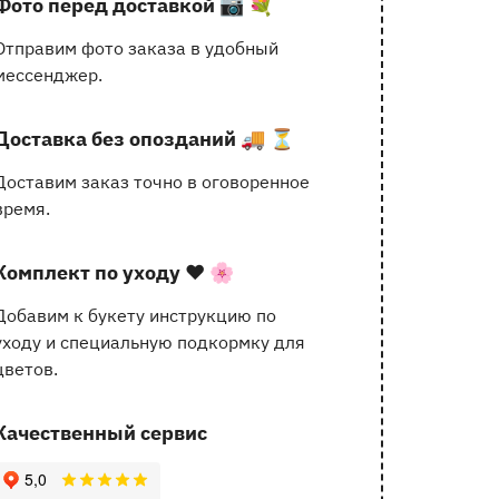
Фото перед доставкой
📷 💐
услугах
Отправим фото заказа в удобный
мессенджер.
Доставка без опозданий
🚚 ⏳
Доставим заказ точно в оговоренное
время.
Комплект по уходу
❤️ 🌸
Добавим к букету инструкцию по
уходу и специальную подкормку для
цветов.
Качественный сервис
162 отзыва с оценкой 5.0 ⭐