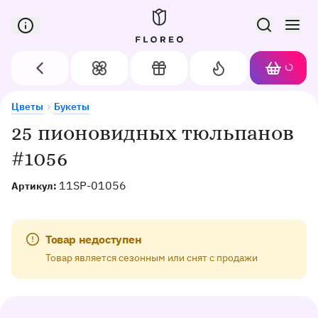
Сервис доставки цветов в Орле
Назад
Цветы
Подарки
Акции
Корзин
Доставка цветов в Орле
25 пионовидных тюльпанов #1056
Цветы
Букеты
25 пионовидных тюльпанов
#1056
11SP-01056
Артикул:
Товар недоступен
Товар является сезонным или снят с продажи