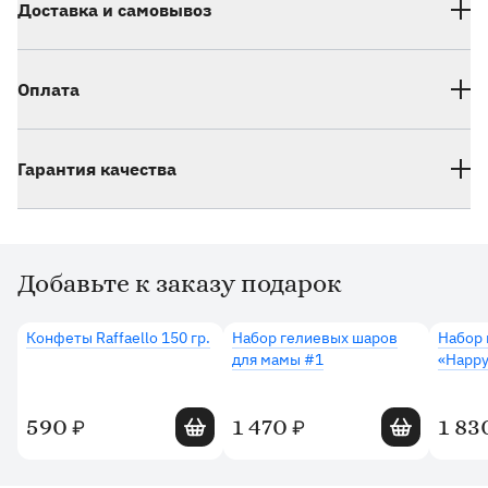
Доставка и самовывоз
Оплата
Гарантия качества
Добавьте к заказу подарок
Дополнительные товары
Конфеты Raffaello 150 гр.
Набор гелиевых шаров
Набор 
для мамы #1
«Happy
Добавить в корзину
Добавить в 
590
1 470
1 83
₽
₽