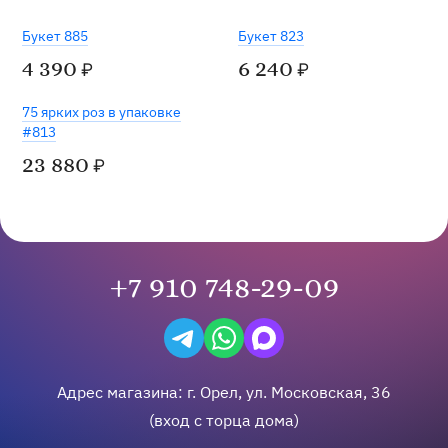
Букет 885
Букет 823
4 390
6 240
₽
₽
75 ярких роз в упаковке
#813
23 880
₽
+7 910 748-29-09
Написать в Telegram
Написать на WhatsApp
Написать в Max
Адрес магазина:
г.
Орел
,
ул. Московская, 36
(вход с торца дома)