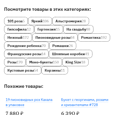
Другие товары и категории на сайте
Посмотрите товары в этих категориях:
101 роза
5
Яркий
106
Альстромерия
28
Гипсофила
12
Гортензия
15
На свадьбу
88
Нежный
172
Пионовидные розы
84
Романтика
192
Рождение ребенка
70
Ромашки
26
Французские розы
14
Шляпные коробки
41
Розы
170
Моно-букеты
150
King Size
18
Кустовые розы
54
Корзины
11
Похожие товары:
19 пионовидных роз Кахала
Букет с георгинами, розами
в упаковке
и хризантемами #728
7 880
6 390
₽
₽