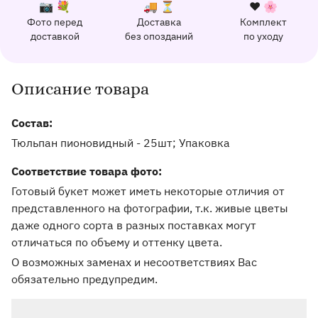
К каждому заказу прилагается:
Почему выбирают Флорео
Качественный сервис
📷 💐
🚚 ⏳
❤️ 🌸
Фото перед
Доставка
Комплект
162 отзыва с оценкой 5.0 ⭐
доставкой
без опозданий
по уходу
Отправим фото заказа в удобный мессенджер.
Доставим заказ точно в оговоренное врем
Добавим к букету ин
Описание товара
Информация о товаре и оказываемых услугах
Состав:
Тюльпан пионовидный - 25шт; Упаковка
Соответствие товара фото:
Готовый букет может иметь некоторые отличия от
представленного на фотографии, т.к. живые цветы
даже одного сорта в разных поставках могут
отличаться по объему и оттенку цвета.
О возможных заменах и несоответствиях Вас
обязательно предупредим.