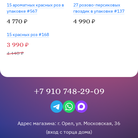
15 ароматных красных роз в
27 розово-персиковых
упаковке #567
гвоздик в упаковке #137
4 770
4 990
₽
₽
-10%
15 красных роз #168
3 990
₽
4 440
₽
+7 910 748-29-09
Написать в Telegram
Написать на WhatsApp
Написать в Max
Адрес магазина:
г.
Орел
,
ул. Московская, 36
(вход с торца дома)