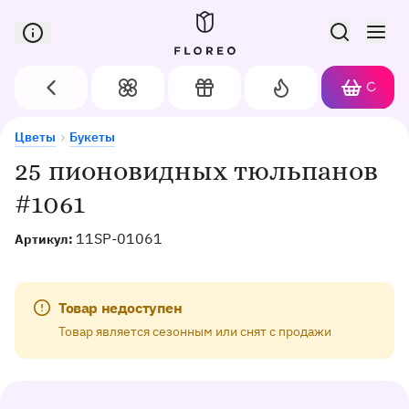
Сервис доставки цветов в Орле
Назад
Цветы
Подарки
Акции
Корзин
Доставка цветов в Орле
25 пионовидных тюльпанов #1061
Цветы
Букеты
25 пионовидных тюльпанов
#1061
11SP-01061
Артикул:
Товар недоступен
Товар является сезонным или снят с продажи