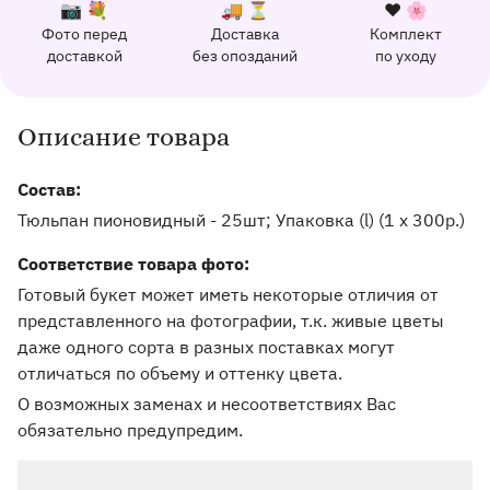
К каждому заказу прилагается:
Почему выбирают Флорео
Качественный сервис
📷 💐
🚚 ⏳
❤️ 🌸
Фото перед
Доставка
Комплект
162 отзыва с оценкой 5.0 ⭐
доставкой
без опозданий
по уходу
Отправим фото заказа в удобный мессенджер.
Доставим заказ точно в оговоренное врем
Добавим к букету ин
Описание товара
Информация о товаре и оказываемых услугах
Состав:
Тюльпан пионовидный - 25шт; Упаковка (l) (1 х 300р.)
Соответствие товара фото:
Готовый букет может иметь некоторые отличия от
представленного на фотографии, т.к. живые цветы
даже одного сорта в разных поставках могут
отличаться по объему и оттенку цвета.
О возможных заменах и несоответствиях Вас
обязательно предупредим.