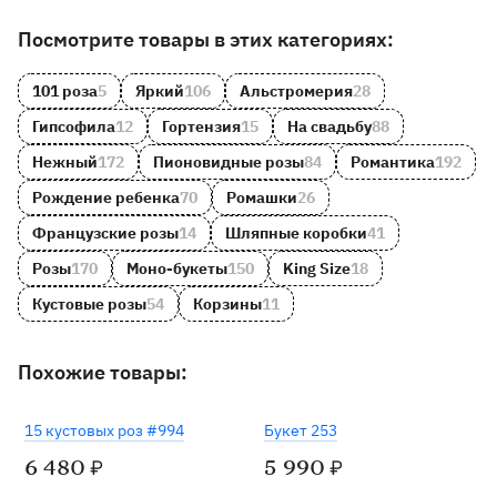
Другие товары и категории на сайте
Посмотрите товары в этих категориях:
101 роза
5
Яркий
106
Альстромерия
28
Гипсофила
12
Гортензия
15
На свадьбу
88
Нежный
172
Пионовидные розы
84
Романтика
192
Рождение ребенка
70
Ромашки
26
Французские розы
14
Шляпные коробки
41
Розы
170
Моно-букеты
150
King Size
18
Кустовые розы
54
Корзины
11
Похожие товары:
15 кустовых роз #994
Букет 253
6 480
5 990
₽
₽