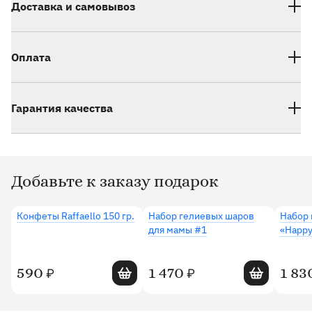
Доставка и самовывоз
Оплата
Гарантия качества
Добавьте к заказу подарок
Дополнительные товары
Конфеты Raffaello 150 гр.
Набор гелиевых шаров
Набор 
для мамы #1
«Happy
Добавить в корзину
Добавить в 
590
1 470
1 83
₽
₽