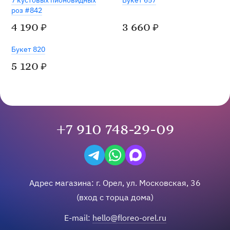
7 кустовых пионовидных
Букет 657
роз #842
4 190
3 660
₽
₽
Букет 820
5 120
₽
+7 910 748-29-09
Написать в Telegram
Написать на WhatsApp
Написать в Max
Адрес магазина:
г.
Орел
,
ул. Московская, 36
(вход с торца дома)
E-mail:
hello@floreo-orel.ru