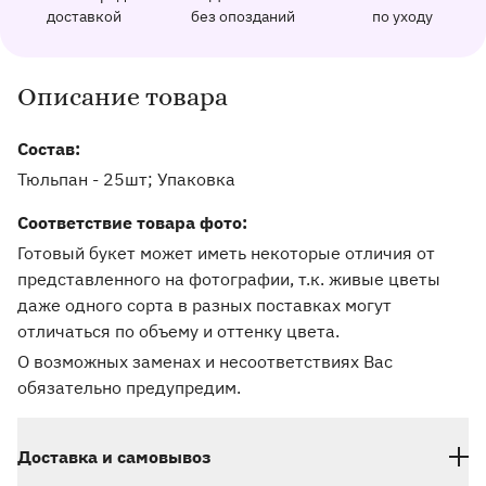
162 отзыва с оценкой 5.0 ⭐
доставкой
без опозданий
по уходу
Отправим фото заказа в удобный мессенджер.
Доставим заказ точно в оговоренное врем
Добавим к букету ин
Описание товара
Информация о товаре и оказываемых услугах
Состав:
Тюльпан - 25шт; Упаковка
Соответствие товара фото:
Готовый букет может иметь некоторые отличия от
представленного на фотографии, т.к. живые цветы
даже одного сорта в разных поставках могут
отличаться по объему и оттенку цвета.
О возможных заменах и несоответствиях Вас
обязательно предупредим.
Доставка и самовывоз