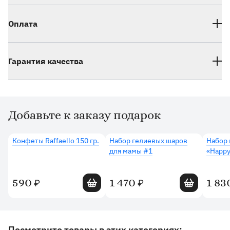
Оплата
Гарантия качества
Добавьте к заказу подарок
Дополнительные товары
Конфеты Raffaello 150 гр.
Набор гелиевых шаров
Набор 
для мамы #1
«Happy
Добавить в корзину
Добавить в 
590
1 470
1 83
₽
₽
Другие товары и категории на сайте
Посмотрите товары в этих категориях: