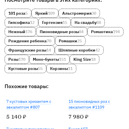
101 роза
5
Яркий
109
Альстромерия
30
Гипсофила
12
Гортензия
15
На свадьбу
88
Нежный
176
Пионовидные розы
84
Романтика
194
Рождение ребенка
70
Ромашки
25
Французские розы
14
Шляпные коробки
42
Розы
170
Моно-букеты
151
King Size
18
Кустовые розы
55
Корзины
11
Похожие товары:
7 кустовых хризантем с
15 пионовидных роз с
эвкалиптом #807
эвкалиптом #1109
5 140
7 980
₽
₽
Хит