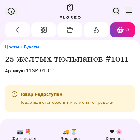
Сервис доставки цветов в Орле
Назад
Цветы
Подарки
Акции
Корзин
Доставка цветов в Орле
25 желтых тюльпанов #1011
Цветы
Букеты
25 желтых тюльпанов #1011
11SP-01011
Артикул:
Товар недоступен
Товар является сезонным или снят с продажи
К каждому заказу прилагается:
Почему выбирают Флорео
Качественный сервис
📷 💐
🚚 ⏳
❤️ 🌸
Фото перед
Доставка
Комплект