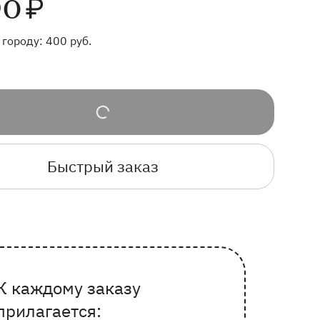
90
₽
 городу:
400
руб.
Быстрый заказ
К каждому заказу
Почему выбирают Флорео
прилагается: