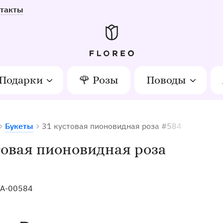
такты
Подарки
🌹 Розы
Поводы
Букеты
31 кустовая пионовидная роза #584
етов в Орле
товая пионовидная роза
A-00584