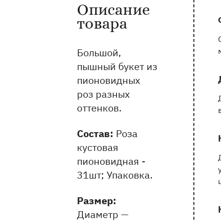
Описание
Информация о товаре и оказываемых 
товара
Большой,
пышный букет из
пионовидных
роз разных
оттенков.
Состав:
Роза
кустовая
пионовидная -
31шт; Упаковка.
Pазмер:
Диаметр —