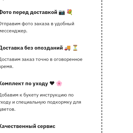
услугах
Фото перед доставкой
📷 💐
Отправим фото заказа в удобный
мессенджер.
Доставка без опозданий
🚚 ⏳
Доставим заказ точно в оговоренное
время.
Комплект по уходу
❤️ 🌸
Добавим к букету инструкцию по
уходу и специальную подкормку для
цветов.
Качественный сервис