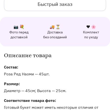
Быстрый заказ
К каждому заказу прилагается:
Почему выбирают Флорео
Качественный сервис
📷 💐
🚚 ⏳
❤️ 🌸
Фото перед
Доставка
Комплект
162 отзыва с оценкой 5.0 ⭐
доставкой
без опозданий
по уходу
Отправим фото заказа в удобный мессенджер.
Доставим заказ точно в оговоренное врем
Добавим к букету ин
Описание товара
Информация о товаре и оказываемых услугах
Состав:
Роза Ред Наоми — 45шт.
Pазмер:
Диаметр — 45см
Высота — 25см
Соответствие товара фото:
Готовый букет может иметь некоторые отличия от