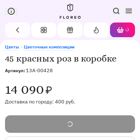
Сервис доставки цветов в Орле
Назад
Цветы
Подарки
Акции
Корзин
Доставка цветов в Орле
45 красных роз в коробке
Цветы
Цветочные композиции
45 красных роз в коробке
13A-00428
Артикул:
14 090
₽
Доставка по городу:
400
руб.