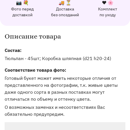
К каждому заказу прилагается:
Почему выбирают Флорео
Качественный сервис
📷 💐
🚚 ⏳
❤️ 🌸
Фото перед
Доставка
Комплект
162 отзыва с оценкой 5.0 ⭐
доставкой
без опозданий
по уходу
Отправим фото заказа в удобный мессенджер.
Доставим заказ точно в оговоренное врем
Добавим к букету ин
Описание товара
Информация о товаре и оказываемых услугах
Состав:
Тюльпан - 45шт; Коробка шляпная (d21 h20-24)
Соответствие товара фото:
Готовый букет может иметь некоторые отличия от
представленного на фотографии, т.к. живые цветы
даже одного сорта в разных поставках могут
отличаться по объему и оттенку цвета.
О возможных заменах и несоответствиях Вас
обязательно предупредим.