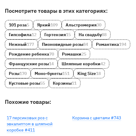
Другие товары и категории на сайте
Посмотрите товары в этих категориях:
101 роза
5
Яркий
109
Альстромерия
30
Гипсофила
12
Гортензия
15
На свадьбу
88
Нежный
177
Пионовидные розы
84
Романтика
194
Рождение ребенка
70
Ромашки
25
Французские розы
14
Шляпные коробки
42
Розы
170
Моно-букеты
151
King Size
18
Кустовые розы
55
Корзины
11
Похожие товары:
17 персиковых роз с
Корзина с цветами #743
эвкалиптом в шляпной
коробке #411