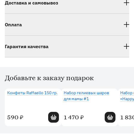
Доставка и самовывоз
Оплата
Гарантия качества
Добавьте к заказу подарок
Дополнительные товары
Конфеты Raffaello 150 гр.
Набор гелиевых шаров
Набор 
для мамы #1
«Happy
Добавить в корзину
Добавить в 
590
1 470
1 83
₽
₽