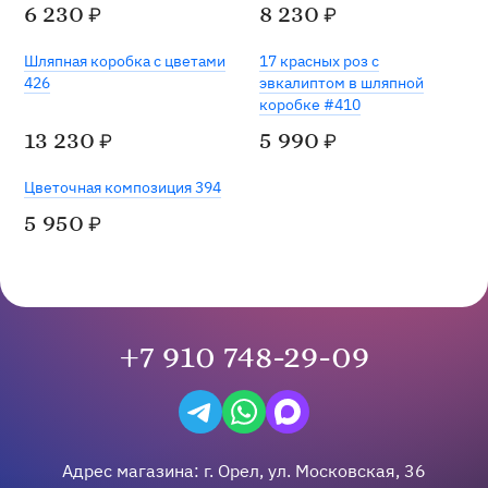
6 230
8 230
₽
₽
Хит
Шляпная коробка с цветами
17 красных роз с
426
эвкалиптом в шляпной
коробке #410
13 230
5 990
₽
₽
Цветочная композиция 394
5 950
₽
+7 910 748-29-09
Написать в Telegram
Написать на WhatsApp
Написать в Max
Адрес магазина:
г.
Орел
,
ул. Московская, 36