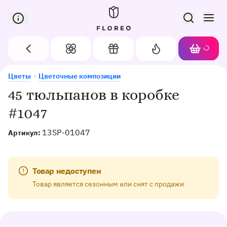
Сервис доставки цветов в Орле
Назад
Цветы
Подарки
Акции
Корзин
Доставка цветов в Орле
45 тюльпанов в коробке #1047
Цветы
Цветочные композиции
45 тюльпанов в коробке
#1047
13SP-01047
Артикул:
Товар недоступен
Товар является сезонным или снят с продажи