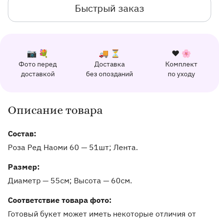
Быстрый заказ
К каждому заказу прилагается:
Почему выбирают Флорео
Качественный сервис
📷 💐
🚚 ⏳
❤️ 🌸
Фото перед
Доставка
Комплект
162 отзыва с оценкой 5.0 ⭐
доставкой
без опозданий
по уходу
Отправим фото заказа в удобный мессенджер.
Доставим заказ точно в оговоренное врем
Добавим к букету ин
Описание товара
Информация о товаре и оказываемых услугах
Состав:
Роза Ред Наоми 60 — 51шт; Лента.
Pазмер:
Диаметр — 55см
Высота — 60см
Соответствие товара фото:
Готовый букет может иметь некоторые отличия от