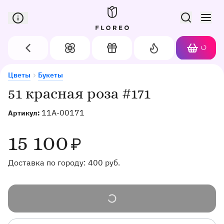
Сервис доставки цветов в Орле
Назад
Цветы
Подарки
Акции
Корзин
Доставка цветов в Орле
51 красная роза #171
Цветы
Букеты
51 красная роза #171
11A-00171
Артикул:
15 100
₽
Доставка по городу:
400
руб.