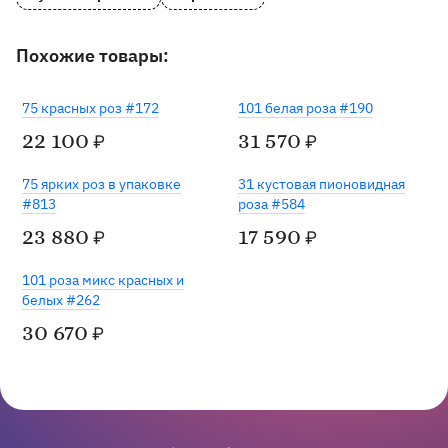
Похожие товары:
75 красных роз #172
101 белая роза #190
22 100
31 570
₽
₽
Хит
75 ярких роз в упаковке
31 кустовая пионовидная
#813
роза #584
23 880
17 590
₽
₽
101 роза микс красных и
белых #262
30 670
₽