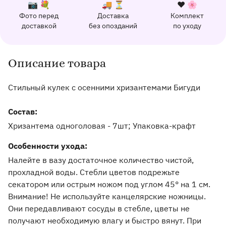
К каждому заказу прилагается:
Почему выбирают Флорео
Качественный сервис
📷 💐
🚚 ⏳
❤️ 🌸
Фото перед
Доставка
Комплект
162 отзыва с оценкой 5.0 ⭐
доставкой
без опозданий
по уходу
Отправим фото заказа в удобный мессенджер.
Доставим заказ точно в оговоренное врем
Добавим к букету ин
Описание товара
Информация о товаре и оказываемых услугах
Стильный кулек с осенними хризантемами Бигуди
Состав:
Хризантема одноголовая - 7шт; Упаковка-крафт
Особенности ухода:
Налейте в вазу достаточное количество чистой,
прохладной воды. Стебли цветов подрежьте
секатором или острым ножом под углом 45° на 1 см.
Внимание! Не используйте канцелярские ножницы.
Они передавливают сосуды в стебле, цветы не
получают необходимую влагу и быстро вянут. При