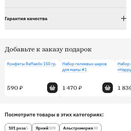
Гарантия качества
Добавьте к заказу подарок
Дополнительные товары
Конфеты Raffaello 150 гр.
Набор гелиевых шаров
Набор 
для мамы #1
«Happy
Добавить в корзину
Добавить в 
590
1 470
1 83
₽
₽
Другие товары и категории на сайте
Посмотрите товары в этих категориях:
101 роза
5
Яркий
109
Альстромерия
30