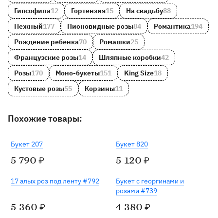
Гипсофила
12
Гортензия
15
На свадьбу
88
Нежный
177
Пионовидные розы
84
Романтика
194
Рождение ребенка
70
Ромашки
25
Французские розы
14
Шляпные коробки
42
Розы
170
Моно-букеты
151
King Size
18
Кустовые розы
55
Корзины
11
Похожие товары:
Букет 207
Букет 820
5 790
5 120
₽
₽
17 алых роз под ленту #792
Букет с георгинами и
розами #739
5 360
4 380
₽
₽