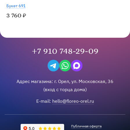
Хит
Букет 691
3 760
₽
+7 910 748-29-09
Написать в Telegram
Написать на WhatsApp
Написать в Max
Адрес магазина:
г.
Орел
,
ул. Московская, 36
(вход с торца дома)
E-mail:
hello@floreo-orel.ru
Публичная оферта