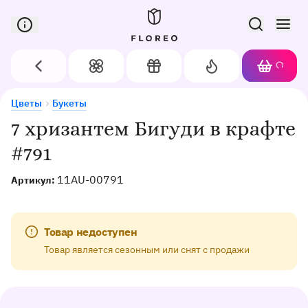
Сервис доставки цветов в Орле
Назад
Цветы
Подарки
Акции
Корзин
Доставка цветов в Орле
7 хризантем Бигуди в крафте #791
Цветы
Букеты
Хит
7 хризантем Бигуди в крафте
#791
11AU-00791
Артикул:
Товар недоступен
Товар является сезонным или снят с продажи