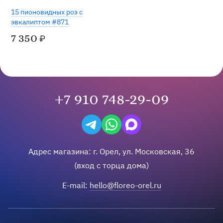
15 пионовидных роз с
эвкалиптом #871
7 350
₽
+7 910 748-29-09
Написать в Telegram
Написать на WhatsApp
Написать в Max
Адрес магазина:
г.
Орел
,
ул. Московская, 36
(вход с торца дома)
E-mail:
hello@floreo-orel.ru