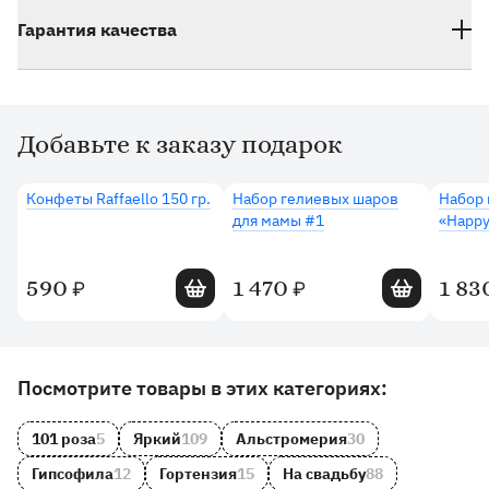
Гарантия качества
Добавьте к заказу подарок
Дополнительные товары
Конфеты Raffaello 150 гр.
Набор гелиевых шаров
Набор 
для мамы #1
«Happy
Добавить в корзину
Добавить в 
590
1 470
1 83
₽
₽
Другие товары и категории на сайте
Посмотрите товары в этих категориях:
101 роза
5
Яркий
109
Альстромерия
30
Гипсофила
12
Гортензия
15
На свадьбу
88