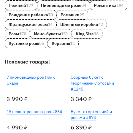
Нежный
177
Пионовидные розы
84
Романтика
194
Рождение ребенка
70
Ромашки
25
Французские розы
14
Шляпные коробки
42
Розы
170
Моно-букеты
151
King Size
18
Кустовые розы
55
Корзины
11
Похожие товары:
Готов к отправке
7 пионовидных роз Пинк
Сборный букет с
Охара
георгинами-лотосами
#1245
3 990
3 340
₽
₽
15 нежно-розовых роз #864
Букет с гортензией и
розами #874
4 990
6 390
₽
₽