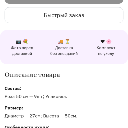
Быстрый заказ
К каждому заказу прилагается:
Почему выбирают Флорео
Качественный сервис
📷 💐
🚚 ⏳
❤️ 🌸
Фото перед
Доставка
Комплект
162 отзыва с оценкой 5.0 ⭐
доставкой
без опозданий
по уходу
Отправим фото заказа в удобный мессенджер.
Доставим заказ точно в оговоренное врем
Добавим к букету ин
Описание товара
Информация о товаре и оказываемых услугах
Состав:
Роза 50 см — 9шт; Упаковка.
Pазмер:
Диаметр — 27см
Высота — 50см
Особенности ухода: