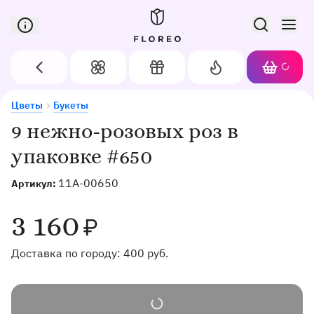
Сервис доставки цветов в Орле
Назад
Цветы
Подарки
Акции
Корзин
Доставка цветов в Орле
9 нежно-розовых роз в упаковке #650
Цветы
Букеты
9 нежно-розовых роз в
упаковке #650
11A-00650
Артикул:
3 160
₽
Доставка по городу:
400
руб.