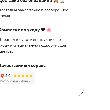
Доставка без опозданий
🚚 ⏳
услугах
Доставим заказ точно в оговоренное
время.
Комплект по уходу
❤️ 🌸
Добавим к букету инструкцию по
уходу и специальную подкормку для
цветов.
Качественный сервис
162 отзыва с оценкой 5.0 ⭐