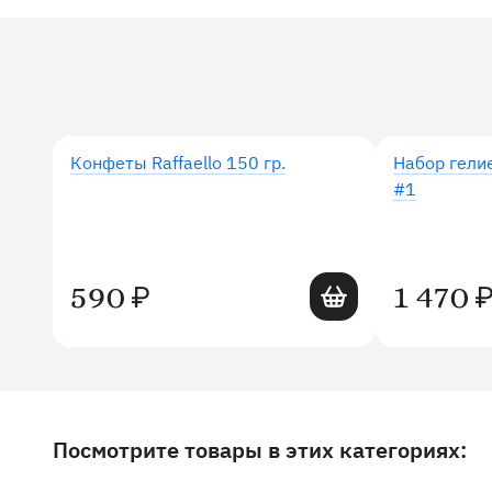
Дополнительные товары
Конфеты Raffaello 150 гр.
Набор гели
#1
Добавить в корзину
590
1 470
₽
Посмотрите товары в этих категориях:
Другие товары и категории на сайте