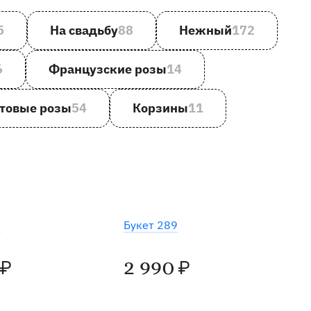
5
На свадьбу
88
Нежный
172
6
Французские розы
14
товые розы
54
Корзины
11
Хит
2
Букет 289
2 990
₽
₽