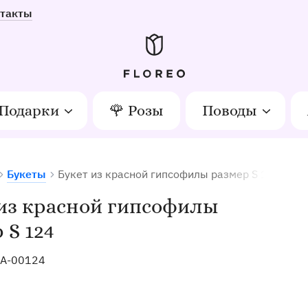
такты
Подарки
🌹 Розы
Поводы
Букеты
Букет из красной гипсофилы размер S 124
етов в Орле
из красной гипсофилы
 S 124
A-00124