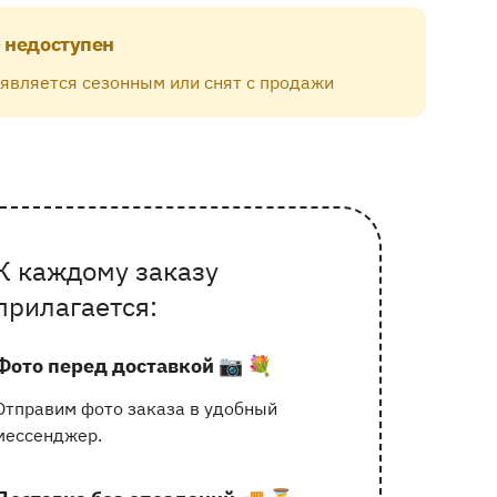
 недоступен
 является сезонным или снят с продажи
К каждому заказу
Почему выбирают Флорео
прилагается:
Фото перед доставкой
📷 💐
Отправим фото заказа в удобный
мессенджер.