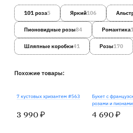
101 роза
5
Яркий
106
Альст
Пионовидные розы
84
Романтика
Шляпные коробки
41
Розы
170
Похожие товары:
Хит
7 кустовых хризантем #563
Букет c французс
розами и пионам
3 990
4 690
₽
₽