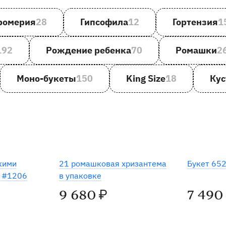
ромерия
28
Гипсофила
12
Гортензия
1
192
Рождение ребенка
70
Ромашки
2
Моно-букеты
150
King Size
18
Кус
кими
21 ромашковая хризантема
Букет 65
и #1206
в упаковке
9 680
7 490
₽