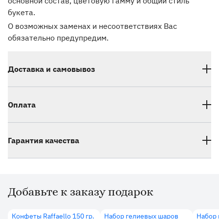
основной состав, цветовую гамму и общий стиль
букета.
О возможных заменах и несоответствиях Вас
обязательно предупредим.
Доставка и самовывоз
Оплата
Гарантия качества
Добавьте к заказу подарок
Дополнительные товары
Конфеты Raffaello 150 гр.
Набор гелиевых шаров
Набор 