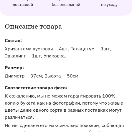
162 отзыва с оценкой 5.0 ⭐
доставкой
без опозданий
по уходу
Отправим фото заказа в удобный мессенджер.
Доставим заказ точно в оговоренное врем
Добавим к букету ин
Описание товара
Информация о товаре и оказываемых услугах
Состав:
Хризантема кустовая — 4шт; Танацетум — 3шт;
Эвкалипт — 1шт; Упаковка.
Pазмер:
Диаметр — 37см
Высота — 50см
Соответствие товара фото:
К сожалению, мы не можем гарантировать 100%
копию букета как на фотографии, потому что живые
цветы даже одного сорта в разных поставках могут
различаться.
Но мы сделаем его максимально похожим, соблюдая