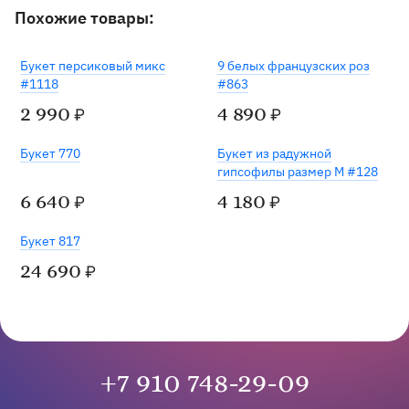
Похожие товары:
Букет персиковый микс
9 белых французских роз
#1118
#863
2 990
4 890
₽
₽
Букет 770
Букет из радужной
гипсофилы размер M #128
6 640
4 180
₽
₽
Под заказ
Букет 817
24 690
₽
+7 910 748-29-09