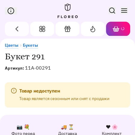
Сервис доставки цветов в Орле
Назад
Цветы
Подарки
Акции
Корзин
Доставка цветов в Орле
Букет 291
Цветы
Букеты
Букет 291
11A-00291
Артикул:
Товар недоступен
Товар является сезонным или снят с продажи
К каждому заказу прилагается:
Почему выбирают Флорео
Качественный сервис
📷 💐
🚚 ⏳
❤️ 🌸
Фото перед
Доставка
Комплект