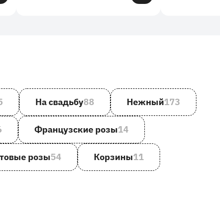
5
На свадьбу
88
Нежный
173
6
Французские розы
14
товые розы
54
Корзины
11