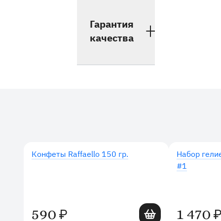
Гарантия
качества
Дополнительные товары
Конфеты Raffaello 150 гр.
Набор гели
#1
Добавить в корзину
590
1 470
₽