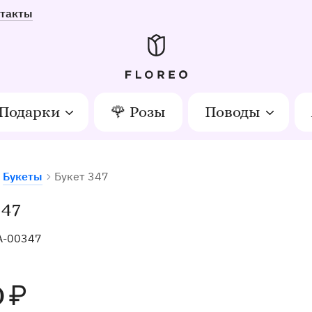
такты
Подарки
🌹 Розы
Поводы
Букеты
Букет 347
тов в Орле
347
A-00347
0
₽