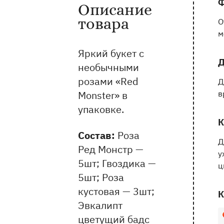
Ф
Описание
Информация о товаре и оказываемых 
товара
О
м
Яркий букет с
Д
необычными
розами «Red
Д
Monster» в
в
упаковке.
К
Состав:
Роза
Д
Ред Монстр —
у
5шт; Гвоздика —
ц
5шт; Роза
кустовая — 3шт;
К
Эвкалипт
1
цветущий бадс