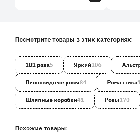
Посмотрите товары в этих категориях:
Другие товары и категории на сайте
101 роза
5
Яркий
106
Альст
Пионовидные розы
84
Романтика
Шляпные коробки
41
Розы
170
Похожие товары: