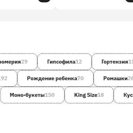
ромерия
29
Гипсофила
12
Гортензия
1
192
Рождение ребенка
70
Ромашки
2
Моно-букеты
150
King Size
18
Кус