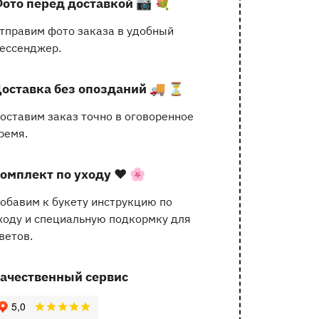
ото перед доставкой
📷 💐
услугах
тправим фото заказа в удобный
ессенджер.
оставка без опозданий
🚚 ⏳
оставим заказ точно в оговоренное
ремя.
омплект по уходу
❤️ 🌸
обавим к букету инструкцию по
ходу и специальную подкормку для
ветов.
ачественный сервис
62 отзыва с оценкой 5.0 ⭐