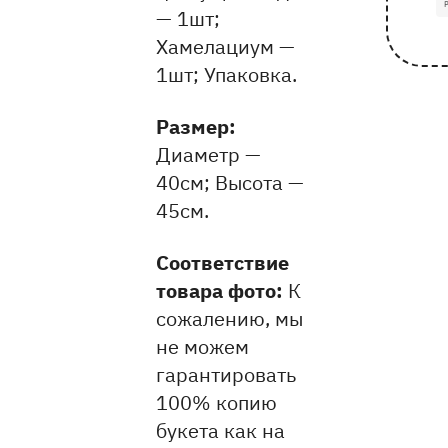
— 1шт;
Хамелациум —
1шт; Упаковка.
Pазмер:
Диаметр —
40см
Высота —
45см
Соответствие
товара фото:
К
сожалению, мы
не можем
гарантировать
100% копию
букета как на