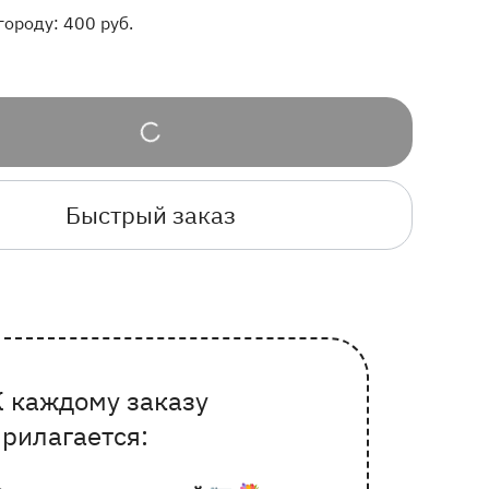
городу:
400
руб.
Быстрый заказ
К каждому заказу
очему выбирают Флорео
прилагается: