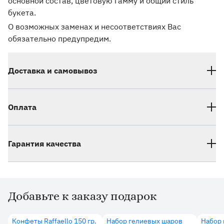
основной состав, цветовую гамму и общий стиль
букета.
О возможных заменах и несоответствиях Вас
обязательно предупредим.
Доставка и самовывоз
Оплата
Гарантия качества
Добавьте к заказу подарок
Дополнительные товары
Конфеты Raffaello 150 гр.
Набор гелиевых шаров
Набор 