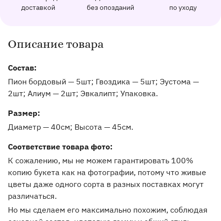
162 отзыва с оценкой 5.0 ⭐
доставкой
без опозданий
по уходу
Отправим фото заказа в удобный мессенджер.
Доставим заказ точно в оговоренное врем
Добавим к букету ин
Описание товара
Информация о товаре и оказываемых услугах
Состав:
Пион бордовый — 5шт; Гвоздика — 5шт; Эустома —
2шт; Алиум — 2шт; Эвкалипт; Упаковка.
Pазмер:
Диаметр — 40см
Высота — 45см
Соответствие товара фото:
К сожалению, мы не можем гарантировать 100%
копию букета как на фотографии, потому что живые
цветы даже одного сорта в разных поставках могут
различаться.
Но мы сделаем его максимально похожим, соблюдая