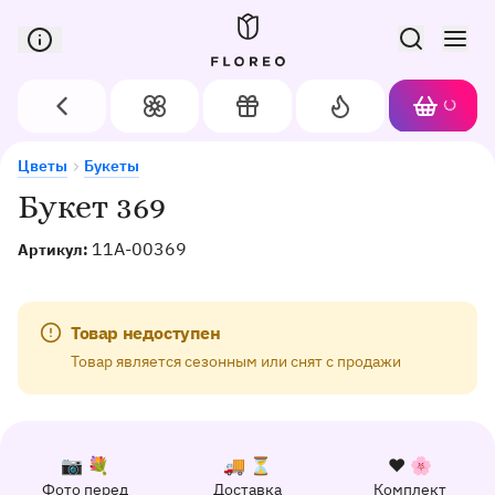
Сервис доставки цветов в Орле
Назад
Цветы
Подарки
Акции
Корзин
Доставка цветов в Орле
Букет 369
Цветы
Букеты
Букет 369
11A-00369
Артикул:
Товар недоступен
Товар является сезонным или снят с продажи
К каждому заказу прилагается:
Почему выбирают Флорео
Качественный сервис
📷 💐
🚚 ⏳
❤️ 🌸
Фото перед
Доставка
Комплект