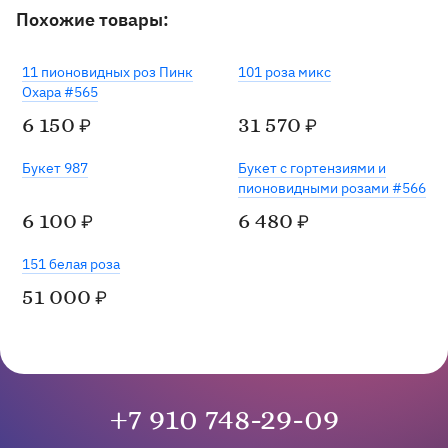
Похожие товары:
11 пионовидных роз Пинк
101 роза микс
Охара #565
6 150
31 570
₽
₽
Букет 987
Букет с гортензиями и
пионовидными розами #566
6 100
6 480
₽
₽
Под заказ
151 белая роза
51 000
₽
+7 910 748-29-09