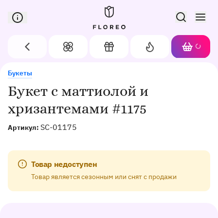
Сервис доставки цветов в Орле
Назад
Цветы
Подарки
Акции
Корзин
Доставка цветов в Орле
Букет с маттиолой и хризантемами #1175
Букеты
Букет с маттиолой и
хризантемами #1175
SC-01175
Артикул:
Товар недоступен
Товар является сезонным или снят с продажи