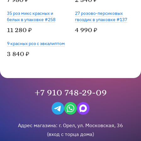
₽
₽
35 роз микс красных и
27 розово-персиковых
белых в упаковке #258
гвоздик в упаковке #137
11 280
4 990
₽
₽
9 красных роз с эвкалиптом
3 840
₽
+7 910 748-29-09
Написать в Telegram
Написать на WhatsApp
Написать в Max
Адрес магазина:
г.
Орел
,
ул. Московская, 36
(вход с торца дома)