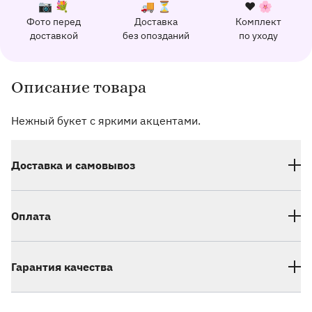
К каждому заказу прилагается:
Почему выбирают Флорео
Качественный сервис
📷 💐
🚚 ⏳
❤️ 🌸
Фото перед
Доставка
Комплект
162 отзыва с оценкой 5.0 ⭐
доставкой
без опозданий
по уходу
Отправим фото заказа в удобный мессенджер.
Доставим заказ точно в оговоренное врем
Добавим к букету ин
Описание товара
Информация о товаре и оказываемых услугах
Нежный букет с яркими акцентами.
Доставка и самовывоз
Оплата
Гарантия качества