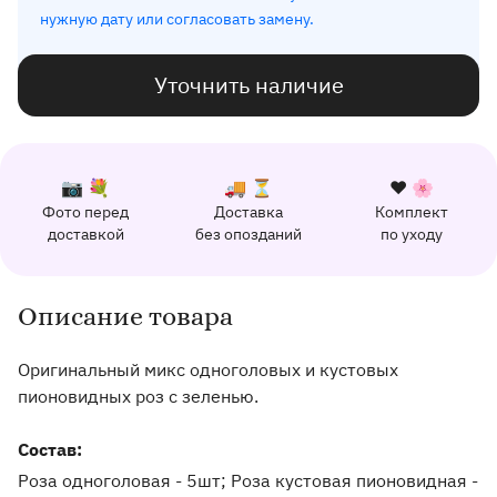
нужную дату или согласовать замену.
Уточнить наличие
К каждому заказу прилагается:
Почему выбирают Флорео
Качественный сервис
📷 💐
🚚 ⏳
❤️ 🌸
Фото перед
Доставка
Комплект
162 отзыва с оценкой 5.0 ⭐
доставкой
без опозданий
по уходу
Отправим фото заказа в удобный мессенджер.
Доставим заказ точно в оговоренное врем
Добавим к букету ин
Описание товара
Информация о товаре и оказываемых услугах
Оригинальный микс одноголовых и кустовых
пионовидных роз с зеленью.
Состав:
Роза одноголовая - 5шт; Роза кустовая пионовидная -