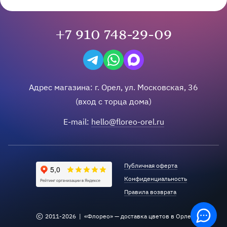
+7 910 748-29-09
Написать в Telegram
Написать на WhatsApp
Написать в Max
Адрес магазина:
г.
Орел
,
ул. Московская, 36
(вход с торца дома)
E-mail:
hello@floreo-orel.ru
Публичная оферта
Конфиденциальность
Правила возврата
2011-
2026
| «Флорео» — доставка цветов в Орле