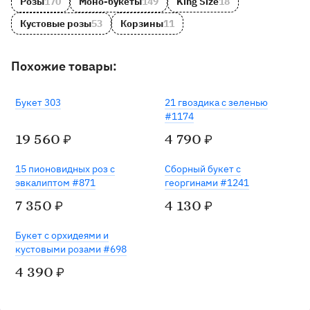
Розы
170
Моно-букеты
149
King Size
18
Кустовые розы
53
Корзины
11
Похожие товары:
Букет 303
21 гвоздика с зеленью
#1174
19 560
4 790
₽
₽
Готов к отправке
15 пионовидных роз с
Сборный букет с
эвкалиптом #871
георгинами #1241
7 350
4 130
₽
₽
Хит
Букет c орхидеями и
кустовыми розами #698
4 390
₽