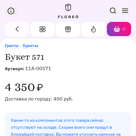
Сервис доставки цветов в Орле
Назад
Цветы
Подарки
Акции
Корзин
Доставка цветов в Орле
Букет 571
Цветы
Букеты
Букет 571
11A-00571
Артикул:
4 350
₽
Доставка по городу:
400
руб.
Какие-то из компонентов этого товара сейчас
отсутствуют на складе. Скорее всего они придут в
ближайшей поставке. Вы можете уточнить наличие на