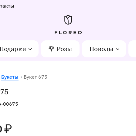
такты
Подарки
🌹 Розы
Поводы
Букеты
Букет 675
тов в Орле
75
A-00675
0
₽