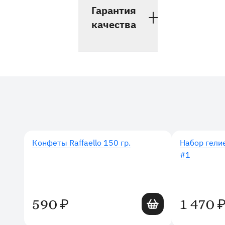
Гарантия
качества
Дополнительные товары
Конфеты Raffaello 150 гр.
Набор гели
#1
Добавить в корзину
590
1 470
₽