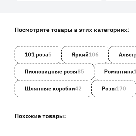
Посмотрите товары в этих категориях:
Другие товары и категории на сайте
101 роза
5
Яркий
106
Альст
Пионовидные розы
85
Романтика
Шляпные коробки
42
Розы
170
Похожие товары: