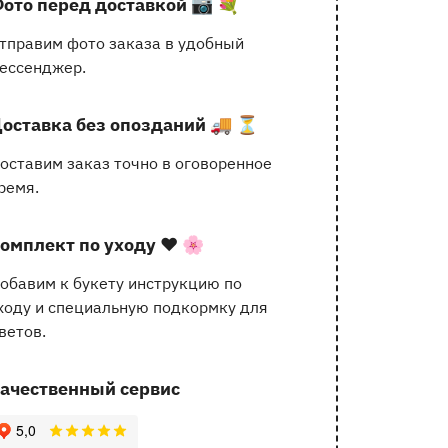
ото перед доставкой
📷 💐
услугах
тправим фото заказа в удобный
ессенджер.
оставка без опозданий
🚚 ⏳
оставим заказ точно в оговоренное
ремя.
омплект по уходу
❤️ 🌸
обавим к букету инструкцию по
ходу и специальную подкормку для
ветов.
ачественный сервис
62 отзыва с оценкой 5.0 ⭐