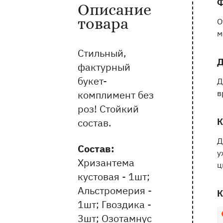
Ф
Описание
Информация о товаре и оказываемых 
товара
О
м
Стильный,
Д
фактурный
букет-
Д
комплимент без
в
роз! Стойкий
состав.
К
Д
Состав:
у
Хризантема
ц
кустовая - 1шт;
Альстромерия -
К
1шт; Гвоздика -
1
3шт; Озотамнус