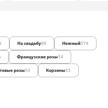
5
На свадьбу
88
Нежный
174
6
Французские розы
14
товые розы
53
Корзины
11