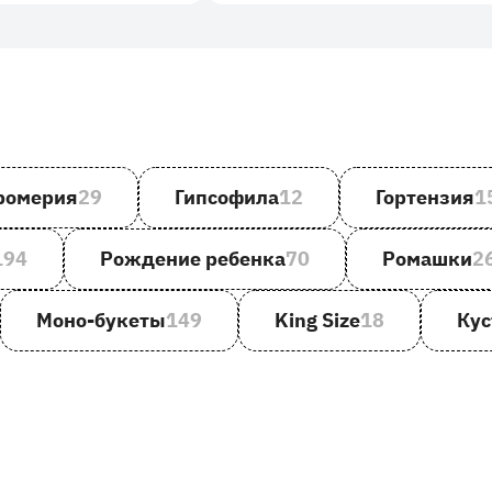
ромерия
29
Гипсофила
12
Гортензия
1
194
Рождение ребенка
70
Ромашки
2
Моно-букеты
149
King Size
18
Кус