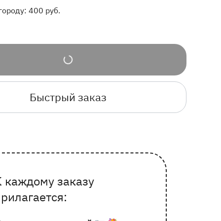
городу:
400
руб.
Быстрый заказ
К каждому заказу
очему выбирают Флорео
прилагается: