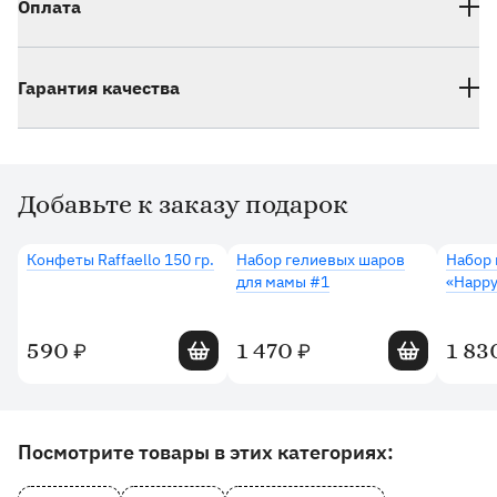
Оплата
Гарантия качества
Добавьте к заказу подарок
Дополнительные товары
Конфеты Raffaello 150 гр.
Набор гелиевых шаров
Набор 
для мамы #1
«Happy
Добавить в корзину
Добавить в 
590
1 470
1 83
₽
₽
Другие товары и категории на сайте
Посмотрите товары в этих категориях: