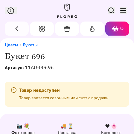
Сервис доставки цветов в Орле
Назад
Цветы
Подарки
Акции
Корзин
Доставка цветов в Орле
Букет 696
Цветы
Букеты
Букет 696
11AU-00696
Артикул:
Товар недоступен
Товар является сезонным или снят с продажи
К каждому заказу прилагается:
Почему выбирают Флорео
Качественный сервис
📷 💐
🚚 ⏳
❤️ 🌸
Фото перед
Доставка
Комплект