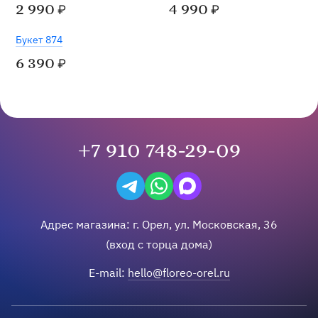
2 990
4 990
₽
₽
Букет 874
6 390
₽
+7 910 748-29-09
Написать в Telegram
Написать на WhatsApp
Написать в Max
Адрес магазина:
г.
Орел
,
ул. Московская, 36
(вход с торца дома)
E-mail:
hello@floreo-orel.ru