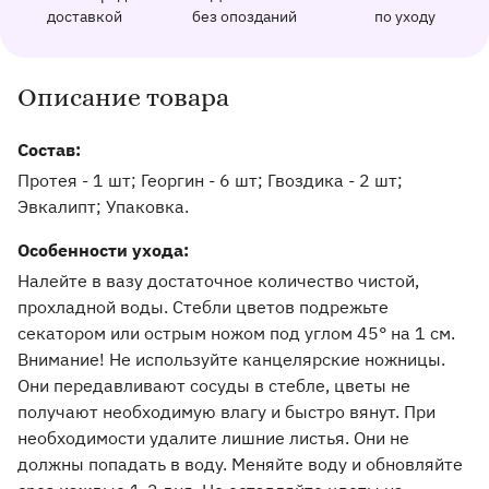
162 отзыва с оценкой 5.0 ⭐
доставкой
без опозданий
по уходу
Отправим фото заказа в удобный мессенджер.
Доставим заказ точно в оговоренное врем
Добавим к букету ин
Описание товара
Информация о товаре и оказываемых услугах
Состав:
Протея - 1 шт; Георгин - 6 шт; Гвоздика - 2 шт;
Эвкалипт; Упаковка.
Особенности ухода:
Налейте в вазу достаточное количество чистой,
прохладной воды. Стебли цветов подрежьте
секатором или острым ножом под углом 45° на 1 см.
Внимание! Не используйте канцелярские ножницы.
Они передавливают сосуды в стебле, цветы не
получают необходимую влагу и быстро вянут. При
необходимости удалите лишние листья. Они не
должны попадать в воду. Меняйте воду и обновляйте