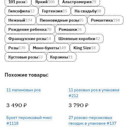
101 роза
5
Яркий
106
Альстромерия
29
Гипсофила
12
Гортензия
15
На свадьбу
88
Нежный
174
Пионовидные розы
85
Романтика
194
Рождение ребенка
70
Ромашки
26
Французские розы
14
Шляпные коробки
42
Розы
170
Моно-букеты
149
King Size
18
Кустовые розы
53
Корзины
11
Похожие товары:
11 малиновых роз
11 розовых роз в упаковке
#212
3 490
3 790
₽
₽
Букет персиковый микс
27 розово-персиковых
#1118
гвоздик в упаковке #137