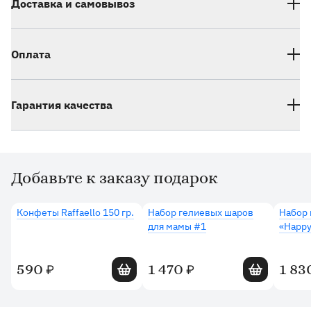
Доставка и самовывоз
Оплата
Гарантия качества
Добавьте к заказу подарок
Дополнительные товары
Конфеты Raffaello 150 гр.
Набор гелиевых шаров
Набор 
для мамы #1
«Happy
Добавить в корзину
Добавить в 
590
1 470
1 83
₽
₽