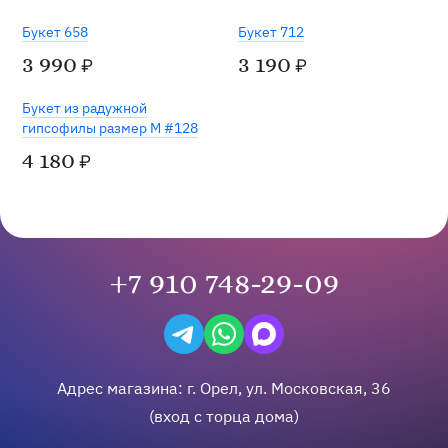
Хит
Букет 658
Букет 712
3 990
3 190
₽
₽
Букет из радужной
гипсофилы размер M #128
4 180
₽
+7 910 748-29-09
Написать в Telegram
Написать на WhatsApp
Написать в Max
Адрес магазина:
г.
Орел
,
ул. Московская, 36
(вход с торца дома)