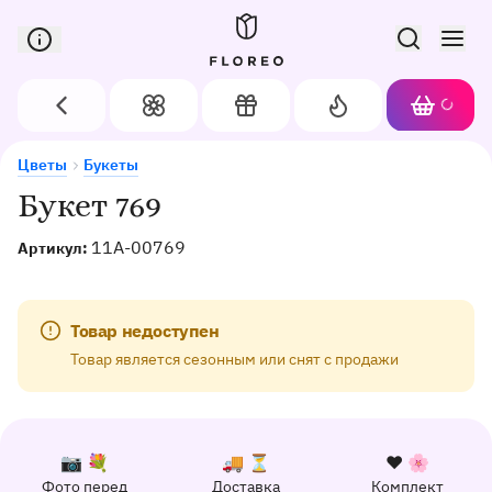
Сервис доставки цветов в Орле
Назад
Цветы
Подарки
Акции
Корзин
Доставка цветов в Орле
Букет 769
Цветы
Букеты
Хит
Букет 769
11A-00769
Артикул:
Товар недоступен
Товар является сезонным или снят с продажи
К каждому заказу прилагается:
Почему выбирают Флорео
Качественный сервис
📷 💐
🚚 ⏳
❤️ 🌸
Фото перед
Доставка
Комплект