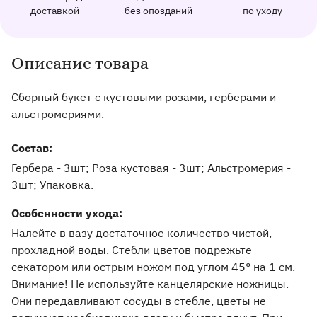
162 отзыва с оценкой 5.0 ⭐
доставкой
без опозданий
по уходу
Отправим фото заказа в удобный мессенджер.
Доставим заказ точно в оговоренное врем
Добавим к букету ин
Описание товара
Информация о товаре и оказываемых услугах
Сборный букет с кустовыми розами, герберами и
альстромериями.
Состав:
Гербера - 3шт; Роза кустовая - 3шт; Альстромерия -
3шт; Упаковка.
Особенности ухода:
Налейте в вазу достаточное количество чистой,
прохладной воды. Стебли цветов подрежьте
секатором или острым ножом под углом 45° на 1 см.
Внимание! Не используйте канцелярские ножницы.
Они передавливают сосуды в стебле, цветы не