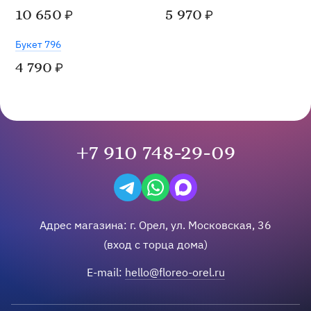
10 650
5 970
₽
₽
Букет 796
4 790
₽
+7 910 748-29-09
Написать в Telegram
Написать на WhatsApp
Написать в Max
Адрес магазина:
г.
Орел
,
ул. Московская, 36
(вход с торца дома)
E-mail:
hello@floreo-orel.ru