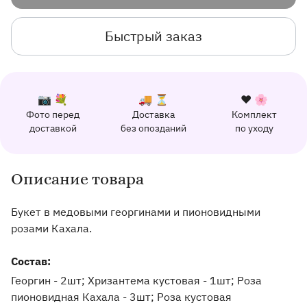
Быстрый заказ
К каждому заказу прилагается:
Почему выбирают Флорео
Качественный сервис
📷 💐
🚚 ⏳
❤️ 🌸
Фото перед
Доставка
Комплект
162 отзыва с оценкой 5.0 ⭐
доставкой
без опозданий
по уходу
Отправим фото заказа в удобный мессенджер.
Доставим заказ точно в оговоренное врем
Добавим к букету ин
Описание товара
Информация о товаре и оказываемых услугах
Букет в медовыми георгинами и пионовидными
розами Кахала.
Состав:
Георгин - 2шт; Хризантема кустовая - 1шт; Роза
пионовидная Кахала - 3шт; Роза кустовая