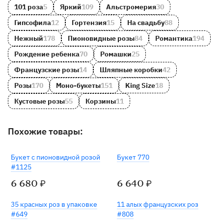
101 роза
5
Яркий
109
Альстромерия
30
Гипсофила
12
Гортензия
15
На свадьбу
88
Нежный
178
Пионовидные розы
84
Романтика
194
Рождение ребенка
70
Ромашки
25
Французские розы
14
Шляпные коробки
42
Розы
170
Моно-букеты
151
King Size
18
Кустовые розы
55
Корзины
11
Похожие товары:
Букет с пионовидной розой
Букет 770
#1125
6 680
6 640
₽
₽
35 красных роз в упаковке
11 алых французских роз
#649
#808