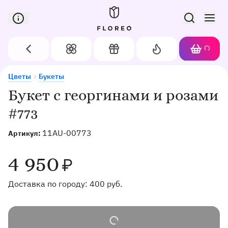
Сервис доставки цветов в Орле
Назад
Цветы
Подарки
Акции
Корзин
Доставка цветов в Орле
Букет с георгинами и розами #773
Цветы
Букеты
Букет с георгинами и розами
#773
11AU-00773
Артикул:
4 950
₽
Доставка по городу:
400
руб.