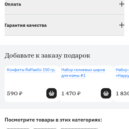
Оплата
Гарантия качества
Добавьте к заказу подарок
Дополнительные товары
Конфеты Raffaello 150 гр.
Набор гелиевых шаров
Набор 
для мамы #1
«Happy
Добавить в корзину
Добавить в 
590
1 470
1 83
₽
₽
Другие товары и категории на сайте
Посмотрите товары в этих категориях: