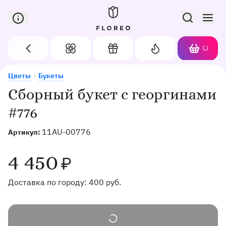
Сервис доставки цветов в Орле
Назад
Цветы
Подарки
Акции
Корзин
Доставка цветов в Орле
Сборный букет с георгинами #776
Цветы
Букеты
Сборный букет с георгинами
#776
11AU-00776
Артикул:
4 450
₽
Доставка по городу:
400
руб.