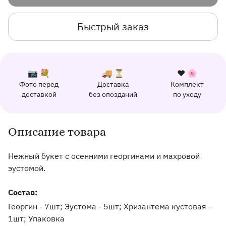
Быстрый заказ
К каждому заказу прилагается:
Почему выбирают Флорео
Качественный сервис
📷 💐
🚚 ⏳
❤️ 🌸
Фото перед
Доставка
Комплект
162 отзыва с оценкой 5.0 ⭐
доставкой
без опозданий
по уходу
Отправим фото заказа в удобный мессенджер.
Доставим заказ точно в оговоренное врем
Добавим к букету ин
Описание товара
Информация о товаре и оказываемых услугах
Нежный букет с осенними георгинами и махровой
эустомой.
Состав:
Георгин - 7шт; Эустома - 5шт; Хризантема кустовая -
1шт; Упаковка