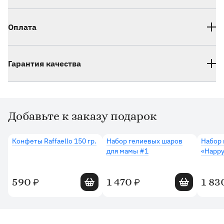
Оплата
Гарантия качества
Добавьте к заказу подарок
Дополнительные товары
Конфеты Raffaello 150 гр.
Набор гелиевых шаров
Набор 
для мамы #1
«Happy
Добавить в корзину
Добавить в 
590
1 470
1 83
₽
₽