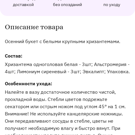
162 отзыва с оценкой 5.0 ⭐
доставкой
без опозданий
по уходу
Отправим фото заказа в удобный мессенджер.
Доставим заказ точно в оговоренное врем
Добавим к букету ин
Описание товара
Информация о товаре и оказываемых услугах
Осенний букет с белыми крупными хризантемами.
Состав:
Хризантема одноголовая белая - 3шт; Альстромерия -
4шт; Лимониум сиреневый - 3шт; Эвкалипт; Упаковка.
Особенности ухода:
Налейте в вазу достаточное количество чистой,
прохладной воды. Стебли цветов подрежьте
секатором или острым ножом под углом 45° на 1 см.
Внимание! Не используйте канцелярские ножницы.
Они передавливают сосуды в стебле, цветы не
получают необходимую влагу и быстро вянут. При