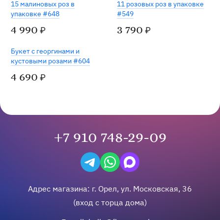
15 малиновых роз в
11 розовых роз в упаковке
упаковке #648
#549
4 990
3 790
₽
₽
Хит
Букет с георгинами и
кустовыми розами #604
4 690
₽
+7 910 748-29-09
Написать в Telegram
Написать на WhatsApp
Написать в Max
Адрес магазина:
г.
Орел
,
ул. Московская, 36
(вход с торца дома)