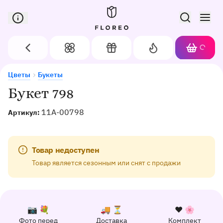
Сервис доставки цветов в Орле
Назад
Цветы
Подарки
Акции
Корзин
Доставка цветов в Орле
Букет 798
Цветы
Букеты
Букет 798
11A-00798
Артикул:
Товар недоступен
Товар является сезонным или снят с продажи
К каждому заказу прилагается:
Почему выбирают Флорео
Качественный сервис
📷 💐
🚚 ⏳
❤️ 🌸
Фото перед
Доставка
Комплект