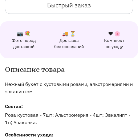
Быстрый заказ
К каждому заказу прилагается:
Почему выбирают Флорео
Качественный сервис
📷 💐
🚚 ⏳
❤️ 🌸
Фото перед
Доставка
Комплект
162 отзыва с оценкой 5.0 ⭐
доставкой
без опозданий
по уходу
Отправим фото заказа в удобный мессенджер.
Доставим заказ точно в оговоренное врем
Добавим к букету ин
Описание товара
Информация о товаре и оказываемых услугах
Нежный букет с кустовыми розами, альстромериями и
эвкалиптом
Состав:
Роза кустовая - 7шт; Альстромерия - 4шт; Эвкалипт -
1п; Упаковка.
Особенности ухода: