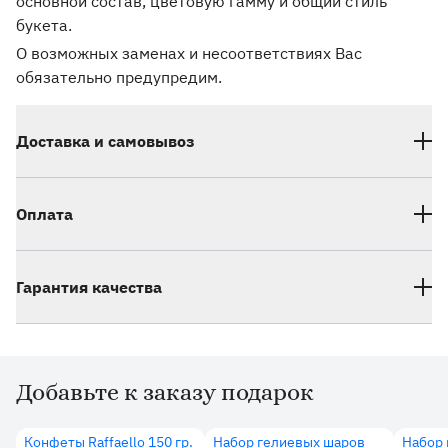
основной состав, цветовую гамму и общий стиль
букета.
О возможных заменах и несоответствиях Вас
обязательно предупредим.
Доставка и самовывоз
Оплата
Гарантия качества
Добавьте к заказу подарок
Дополнительные товары
Конфеты Raffaello 150 гр.
Набор гелиевых шаров
Набор 