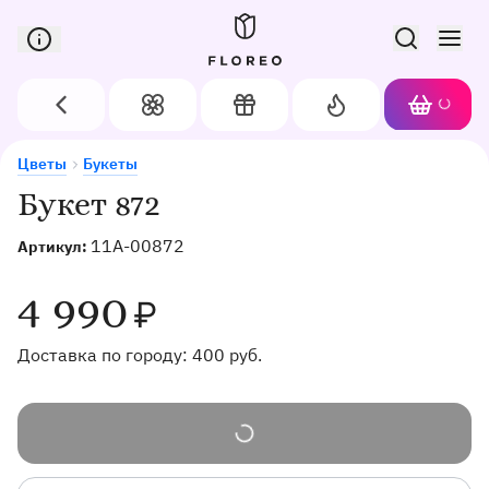
Сервис доставки цветов в Орле
Назад
Цветы
Подарки
Акции
Корзин
Доставка цветов в Орле
Букет 872
Цветы
Букеты
Букет 872
11A-00872
Артикул:
4 990
₽
Доставка по городу:
400
руб.