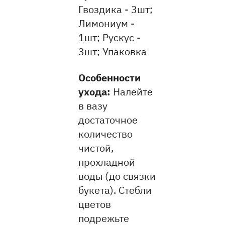
Гвоздика - 3шт;
Лимониум -
1шт; Рускус -
3шт; Упаковка
Особенности
ухода:
Налейте
в вазу
достаточное
количество
чистой,
прохладной
воды (до связки
букета). Стебли
цветов
подрежьте