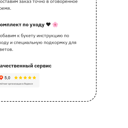
оставим заказ точно в оговоренное
услугах
ремя.
омплект по уходу
❤️ 🌸
обавим к букету инструкцию по
ходу и специальную подкормку для
ветов.
ачественный сервис
62 отзыва с оценкой 5.0 ⭐