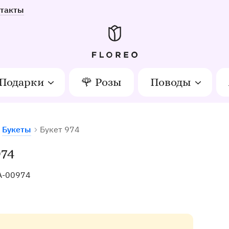
такты
Подарки
🌹 Розы
Поводы
Букеты
Букет 974
тов в Орле
74
A-00974