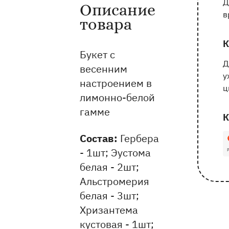
Д
Описание
Информация о товаре и оказываемых 
в
товара
К
Букет с
Д
весенним
у
настроением в
ц
лимонно-белой
гамме
К
Состав:
Гербера
1
- 1шт; Эустома
белая - 2шт;
Альстромерия
белая - 3шт;
Хризантема
кустовая - 1шт;