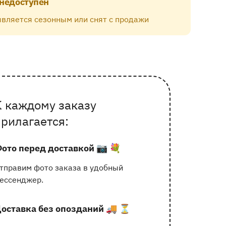
 недоступен
является сезонным или снят с продажи
К каждому заказу
очему выбирают Флорео
прилагается:
ото перед доставкой
📷 💐
тправим фото заказа в удобный
ессенджер.
оставка без опозданий
🚚 ⏳