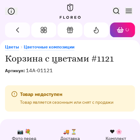
Сервис доставки цветов в Орле
Назад
Цветы
Подарки
Акции
Корзин
Доставка цветов в Орле
Корзина с цветами #1121
Цветы
Цветочные композиции
Корзина с цветами #1121
14A-01121
Артикул:
Товар недоступен
Товар является сезонным или снят с продажи
К каждому заказу прилагается:
Почему выбирают Флорео
Качественный сервис
📷 💐
🚚 ⏳
❤️ 🌸
Фото перед
Доставка
Комплект