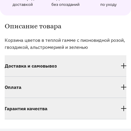
162 отзыва с оценкой 5.0 ⭐
доставкой
без опозданий
по уходу
Отправим фото заказа в удобный мессенджер.
Доставим заказ точно в оговоренное врем
Добавим к букету ин
Описание товара
Информация о товаре и оказываемых услугах
Корзина цветов в теплой гамме с пионовидной розой,
гвоздикой, альстромерией и зеленью
Доставка и самовывоз
Оплата
Гарантия качества