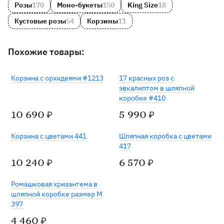
Розы
170
Моно-букеты
150
King Size
18
Кустовые розы
54
Корзины
11
Похожие товары:
Корзина с орхидеями #1213
17 красных роз с
эвкалиптом в шляпной
коробке #410
10 690
5 990
₽
₽
Корзина с цветами 441
Шляпная коробка с цветами
417
10 240
6 570
₽
₽
Хит
Ромашковая хризантема в
шляпной коробке размер M
397
4 460
₽