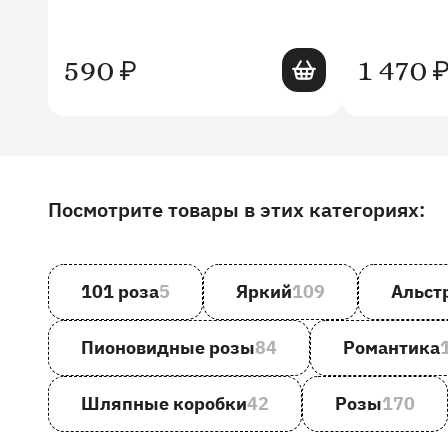
Добавить в корзину
590
1 470
₽
Посмотрите товары в этих категориях:
Другие товары и категории на сайте
101 роза
5
Яркий
109
Альст
Пионовидные розы
84
Романтика
Шляпные коробки
42
Розы
170