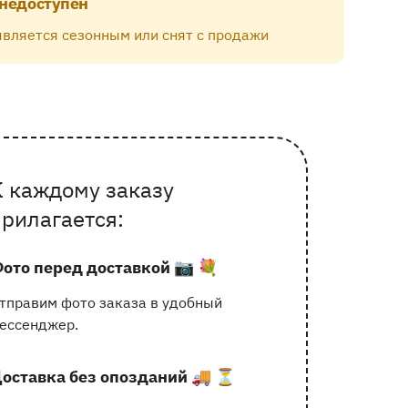
 недоступен
является сезонным или снят с продажи
К каждому заказу
очему выбирают Флорео
прилагается:
ото перед доставкой
📷 💐
тправим фото заказа в удобный
ессенджер.
оставка без опозданий
🚚 ⏳