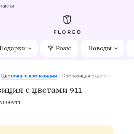
такты
Подарки
🌹 Розы
Поводы
Цветочные композиции
Композиция с цветами 911
тов в Орле
иция с цветами 911
WI-00911