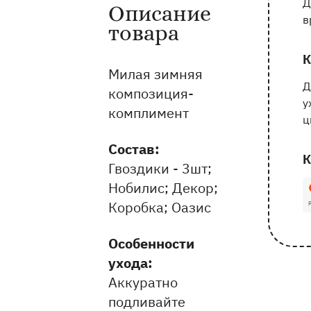
Д
Описание
Информация о товаре и оказываемых 
в
товара
К
Милая зимняя
Д
композиция-
у
комплимент
ц
Состав:
К
Гвоздики - 3шт;
Нобилис; Декор;
1
Коробка; Оазис
Особенности
ухода:
Аккуратно
подливайте