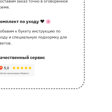
оставим заказ точно в оговоренное
услугах
ремя.
омплект по уходу
❤️ 🌸
обавим к букету инструкцию по
ходу и специальную подкормку для
ветов.
ачественный сервис
62 отзыва с оценкой 5.0 ⭐