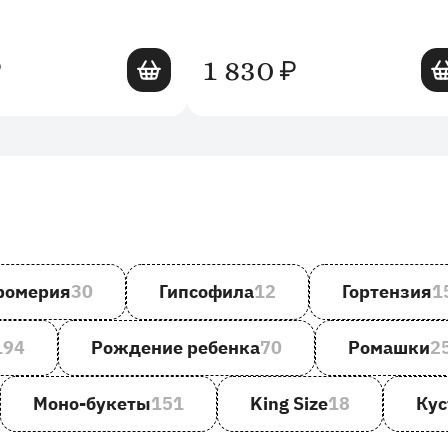
Добавить в корзину
Доб
1 830
₽
₽
ромерия
30
Гипсофила
12
Гортензия
1
194
Рождение ребенка
70
Ромашки
2
Моно-букеты
151
King Size
18
Кус