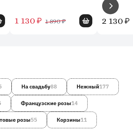
Вперед
авить в корзину
Добавить в корзину
1 130
2 130
₽
₽
1 890
₽
5
На свадьбу
88
Нежный
177
5
Французские розы
14
товые розы
55
Корзины
11