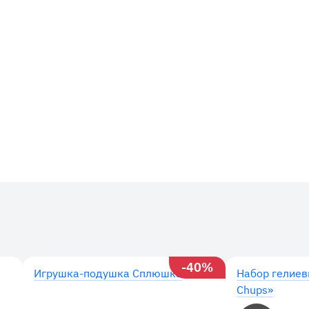
-40%
Игрушка-подушка Сплюшка
Набор гелиев
Chups»