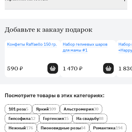
Добавьте к заказу подарок
Дополнительные товары
Конфеты Raffaello 150 гр.
Набор гелиевых шаров
Набор 
для мамы #1
«Happy
Добавить в корзину
Добавить в 
590
1 470
1 83
₽
₽
Другие товары и категории на сайте
Посмотрите товары в этих категориях:
101 роза
5
Яркий
109
Альстромерия
30
Гипсофила
12
Гортензия
15
На свадьбу
88
Нежный
176
Пионовидные розы
84
Романтика
194