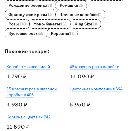
Рождение ребенка
70
Ромашки
25
Французские розы
14
Шляпные коробки
42
Розы
170
Моно-букеты
151
King Size
18
Кустовые розы
55
Корзины
11
Похожие товары:
Коробка с гипсофилой
45 красных роз в коробке
4 790
14 090
₽
₽
15 красных роз в шляпной
Цветочная композиция 394
коробке #406
4 980
5 950
₽
₽
Корзина с цветами 742
11 590
₽