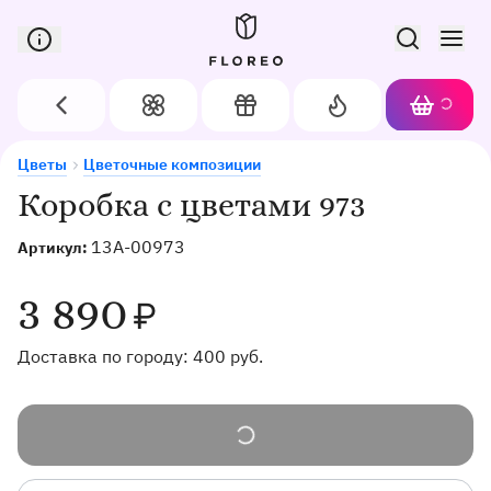
Сервис доставки цветов в Орле
Назад
Цветы
Подарки
Акции
Корзин
Доставка цветов в Орле
Коробка с цветами 973
Цветы
Цветочные композиции
Коробка с цветами 973
13A-00973
Артикул:
3 890
₽
Доставка по городу:
400
руб.