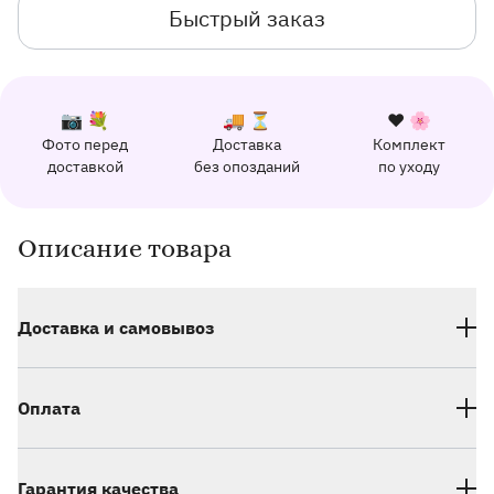
Быстрый заказ
К каждому заказу прилагается:
Почему выбирают Флорео
Качественный сервис
📷 💐
🚚 ⏳
❤️ 🌸
Фото перед
Доставка
Комплект
162 отзыва с оценкой 5.0 ⭐
доставкой
без опозданий
по уходу
Отправим фото заказа в удобный мессенджер.
Доставим заказ точно в оговоренное врем
Добавим к букету ин
Описание товара
Информация о товаре и оказываемых услугах
Доставка и самовывоз
Оплата
Гарантия качества