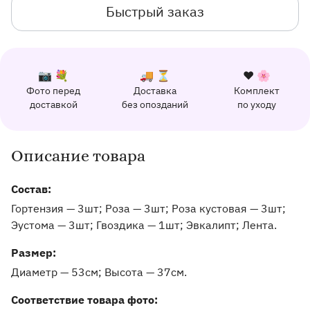
Быстрый заказ
К каждому заказу прилагается:
Почему выбирают Флорео
Качественный сервис
📷 💐
🚚 ⏳
❤️ 🌸
Фото перед
Доставка
Комплект
162 отзыва с оценкой 5.0 ⭐
доставкой
без опозданий
по уходу
Отправим фото заказа в удобный мессенджер.
Доставим заказ точно в оговоренное врем
Добавим к букету ин
Описание товара
Информация о товаре и оказываемых услугах
Состав:
Гортензия — 3шт; Роза — 3шт; Роза кустовая — 3шт;
Эустома — 3шт; Гвоздика — 1шт; Эвкалипт; Лента.
Pазмер:
Диаметр — 53см
Высота — 37см
Соответствие товара фото: