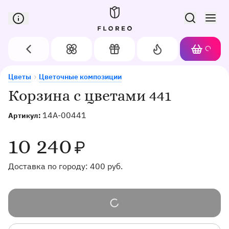
Сервис доставки цветов в Орле
Назад
Цветы
Подарки
Акции
Корзин
Доставка цветов в Орле
Корзина с цветами 441
Цветы
Цветочные композиции
Корзина с цветами 441
14A-00441
Артикул:
10 240
₽
Доставка по городу:
400
руб.