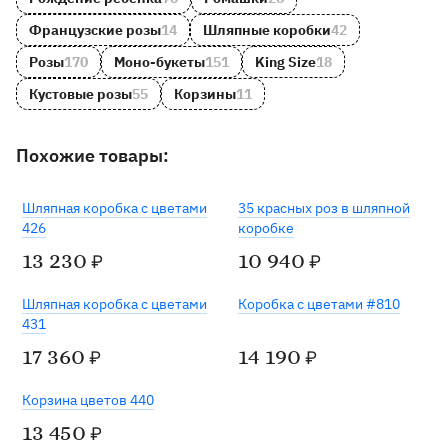
Французские розы
14
Шляпные коробки
42
Розы
170
Моно-букеты
151
King Size
18
Кустовые розы
55
Корзины
11
Похожие товары:
Хит
Шляпная коробка с цветами
35 красных роз в шляпной
426
коробке
13 230
10 940
₽
₽
Шляпная коробка с цветами
Коробка с цветами #810
431
17 360
14 190
₽
₽
Хит
Корзина цветов 440
13 450
₽