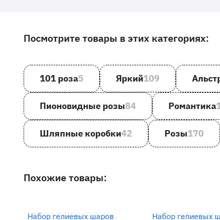
Посмотрите товары в этих категориях:
Другие товары и категории на сайте
101 роза
5
Яркий
109
Альст
Пионовидные розы
84
Романтика
Шляпные коробки
42
Розы
170
Похожие товары:
Набор гелиевых шаров
Набор гелиевых 