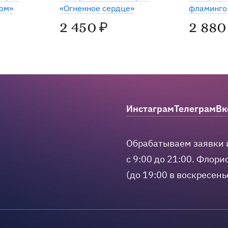
ном»
«Огненное сердце»
фламинго
2 450
2 880
₽
m
hatsApp
 в Max
Инстаграм
Телеграм
Вк
Мы в соцсетях
Обрабатываем заявки 
с 9:00 до 21:00.
Флорис
(до 19:00 в воскресень