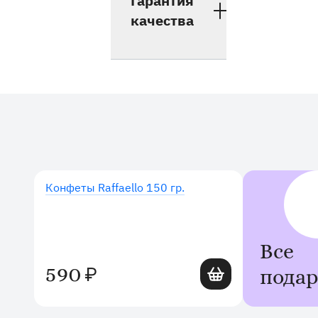
Гарантия
качества
Дополнительные товары
Конфеты Raffaello 150 гр.
Все
Добавить в корзину
590
₽
пода