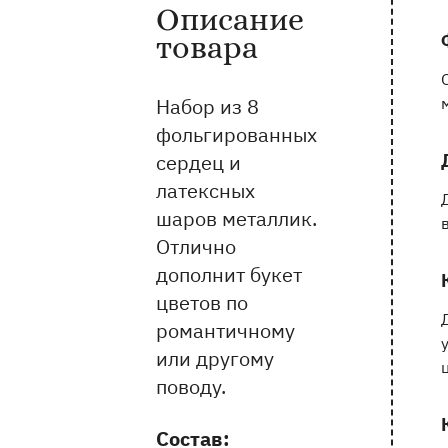
Описание
Информация о товаре и оказываемых 
товара
Набор из 8
фольгированных
сердец и
латексных
шаров металлик.
Отлично
дополнит букет
цветов по
романтичному
или другому
поводу.
Состав: