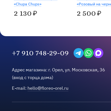
«Chupa Chups»
«Розовый на чер
2 130
2 500
₽
₽
+7 910 748-29-09
Написать в Telegra
Написать на W
Написать
Адрес магазина:
г.
Орел
,
ул. Московская, 36
(вход с торца дома)
E-mail:
hello@floreo-orel.ru