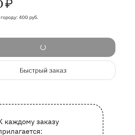
0
₽
 городу:
400
руб.
Быстрый заказ
К каждому заказу
Почему выбирают Флорео
прилагается: