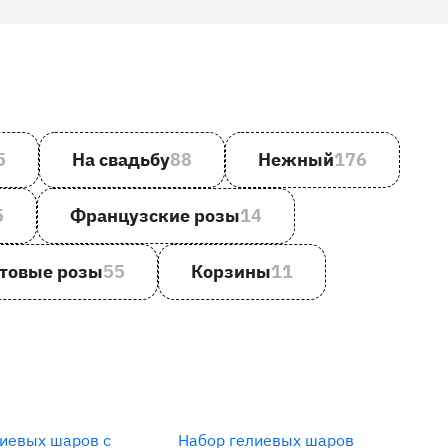
5
На свадьбу
88
Нежный
176
5
Французские розы
14
товые розы
55
Корзины
11
лиевых шаров с
Набор гелиевых шаров