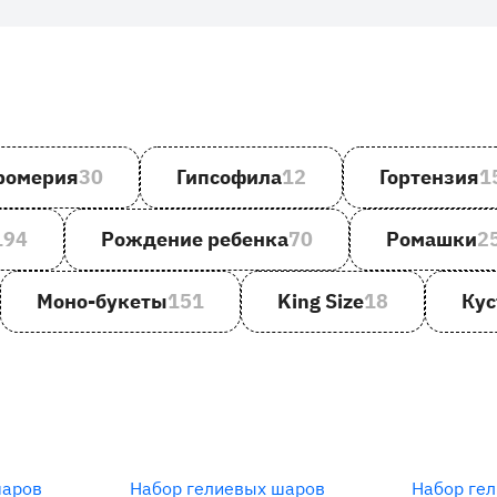
ромерия
30
Гипсофила
12
Гортензия
1
194
Рождение ребенка
70
Ромашки
2
Моно-букеты
151
King Size
18
Кус
шаров
Набор гелиевых шаров
Набор ге