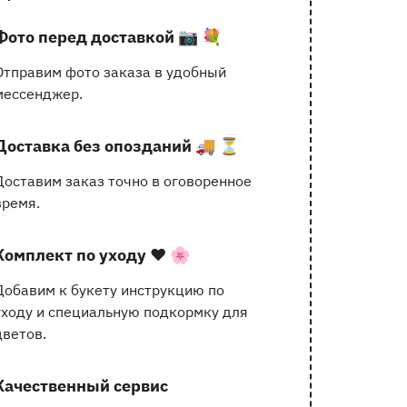
услугах
Фото перед доставкой
📷 💐
Отправим фото заказа в удобный
мессенджер.
Доставка без опозданий
🚚 ⏳
Доставим заказ точно в оговоренное
время.
Комплект по уходу
❤️ 🌸
Добавим к букету инструкцию по
уходу и специальную подкормку для
цветов.
Качественный сервис