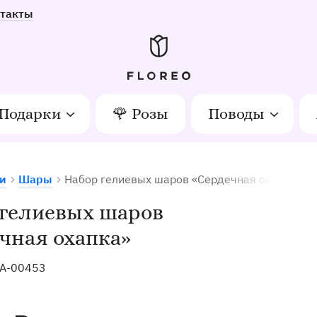
такты
Подарки
🌹 Розы
Поводы
и
Шары
Набор гелиевых шаров «Сердечная охапка»
етов в Орле
 гелиевых шаров
чная охапка»
A-00453