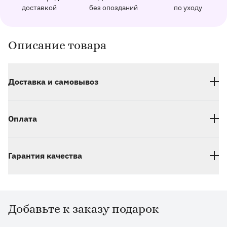
162 отзыва с оценкой 5.0 ⭐
доставкой
без опозданий
по уходу
Отправим фото заказа в удобный мессенджер.
Доставим заказ точно в оговоренное врем
Добавим к букету ин
Описание товара
Информация о товаре и оказываемых услугах
Доставка и самовывоз
Оплата
Гарантия качества
Добавьте к заказу подарок
Дополнительные товары