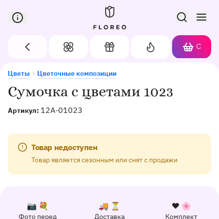
Сервис доставки цветов в Орле
Назад
Цветы
Подарки
Акции
Корзин
Доставка цветов в Орле
Сумочка с цветами 1023
Цветы
Цветочные композиции
Сумочка с цветами 1023
12A-01023
Артикул:
Товар недоступен
Товар является сезонным или снят с продажи
К каждому заказу прилагается:
Почему выбирают Флорео
Качественный сервис
📷 💐
🚚 ⏳
❤️ 🌸
Фото перед
Доставка
Комплект