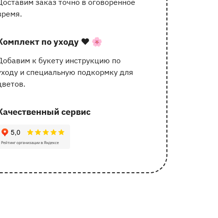
Доставим заказ точно в оговоренное
услугах
время.
Комплект по уходу
❤️ 🌸
Добавим к букету инструкцию по
уходу и специальную подкормку для
цветов.
Качественный сервис
162 отзыва с оценкой 5.0 ⭐