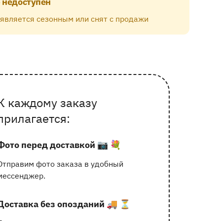
 недоступен
 является сезонным или снят с продажи
К каждому заказу
Почему выбирают Флорео
прилагается:
Фото перед доставкой
📷 💐
Отправим фото заказа в удобный
мессенджер.
Доставка без опозданий
🚚 ⏳