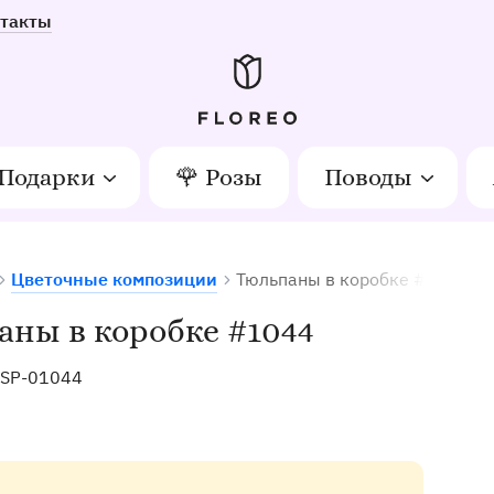
такты
Подарки
🌹 Розы
Поводы
Цветочные композиции
Тюльпаны в коробке #1044
етов в Орле
ны в коробке #1044
SP-01044