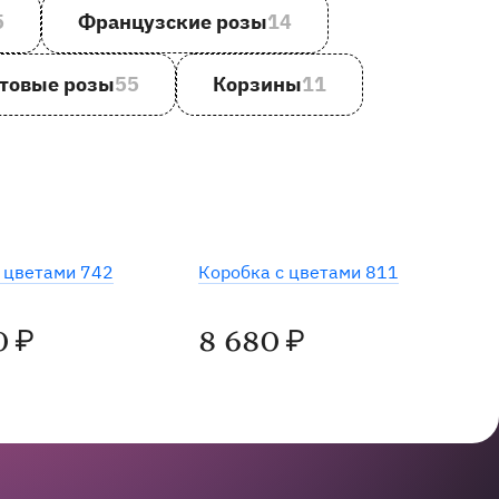
5
Французские розы
14
товые розы
55
Корзины
11
 цветами 742
Коробка с цветами 811
0
8 680
₽
₽