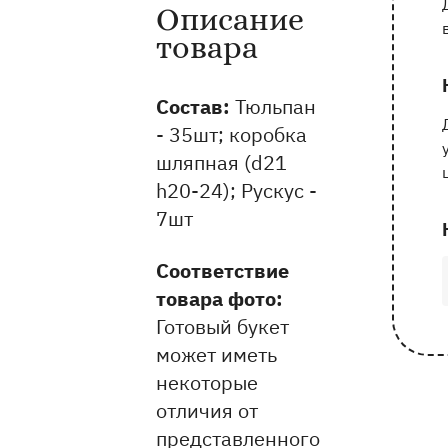
Описание
Информация о товаре и оказываемых 
товара
Состав:
Тюльпан
- 35шт; коробка
шляпная (d21
h20-24); Рускус -
7шт
Соответствие
товара фото:
Готовый букет
может иметь
некоторые
отличия от
представленного