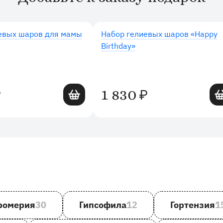
евых шаров для мамы
Набор гелиевых шаров «Happy
Birthday»
Добавить в корзину
Доб
1 830
₽
₽
ромерия
30
Гипсофила
12
Гортензия
1