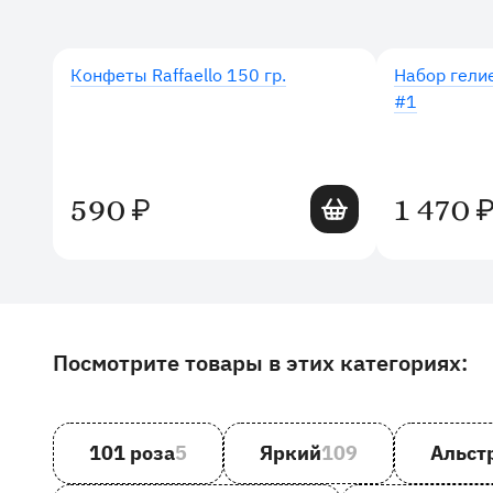
Конфеты Raffaello 150 гр.
Набор гели
#1
Добавить в корзину
590
1 470
₽
Посмотрите товары в этих категориях:
Другие товары и категории на сайте
101 роза
5
Яркий
109
Альст