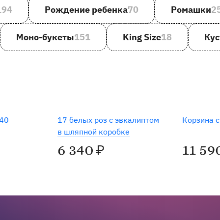
194
Рождение ребенка
70
Ромашки
2
Моно-букеты
151
King Size
18
Кус
Хит
440
17 белых роз с эвкалиптом
Корзина с
в шляпной коробке
6 340
11 59
₽