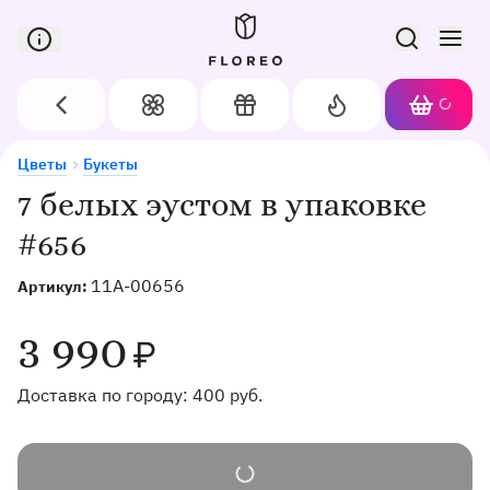
Сервис доставки цветов в Орле
Назад
Цветы
Подарки
Акции
Корзин
Доставка цветов в Орле
7 белых эустом в упаковке #656
Цветы
Букеты
Хит
7 белых эустом в упаковке
#656
11A-00656
Артикул:
3 990
₽
Доставка по городу:
400
руб.