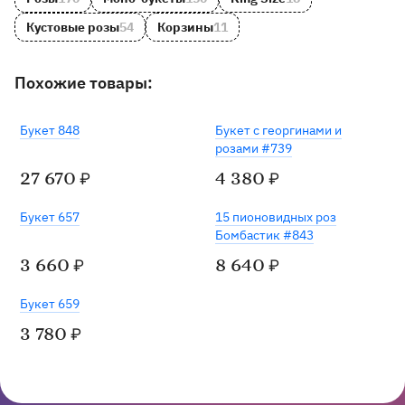
Кустовые розы
54
Корзины
11
Похожие товары:
Букет 848
Букет с георгинами и
розами #739
27 670
4 380
₽
₽
Хит
Букет 657
15 пионовидных роз
Бомбастик #843
3 660
8 640
₽
₽
Хит
Букет 659
3 780
₽