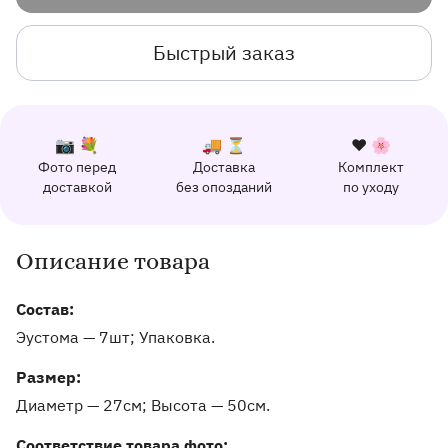
Быстрый заказ
К каждому заказу прилагается:
Почему выбирают Флорео
Качественный сервис
📷 💐
🚚 ⏳
❤️ 🌸
Фото перед
Доставка
Комплект
162 отзыва с оценкой 5.0 ⭐
доставкой
без опозданий
по уходу
Отправим фото заказа в удобный мессенджер.
Доставим заказ точно в оговоренное врем
Добавим к букету ин
Описание товара
Информация о товаре и оказываемых услугах
Состав:
Эустома — 7шт; Упаковка.
Pазмер:
Диаметр — 27см
Высота — 50см
Соответствие товара фото: