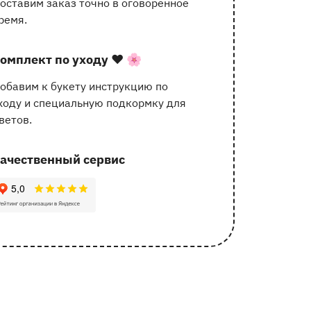
оставим заказ точно в оговоренное
услугах
ремя.
омплект по уходу
❤️ 🌸
обавим к букету инструкцию по
ходу и специальную подкормку для
ветов.
ачественный сервис
62 отзыва с оценкой 5.0 ⭐