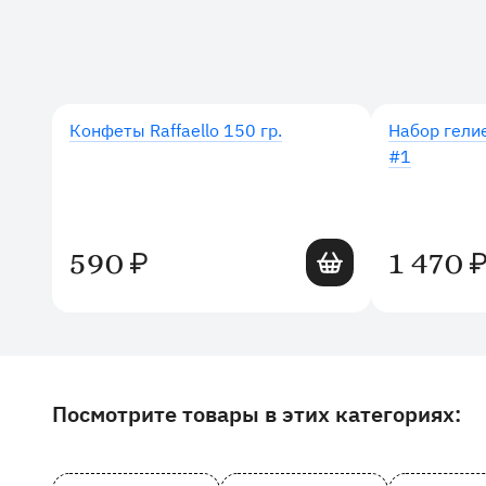
Дополнительные товары
Конфеты Raffaello 150 гр.
Набор гели
#1
Добавить в корзину
590
1 470
₽
Посмотрите товары в этих категориях:
Другие товары и категории на сайте