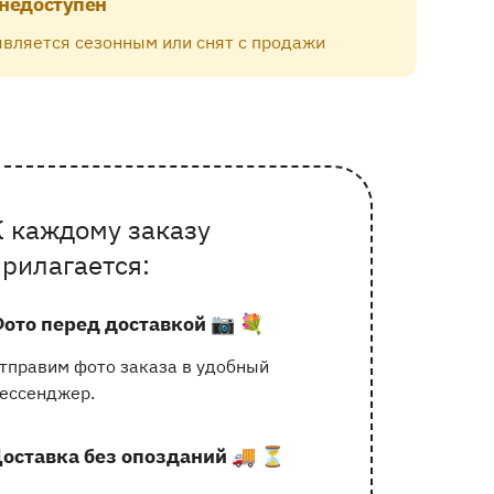
 недоступен
является сезонным или снят с продажи
К каждому заказу
очему выбирают Флорео
прилагается:
ото перед доставкой
📷 💐
тправим фото заказа в удобный
ессенджер.
оставка без опозданий
🚚 ⏳