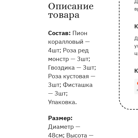
Д
Описание
Информация о товаре и оказываемых 
в
товара
К
Состав:
Пион
Д
коралловый —
у
4шт; Роза ред
ц
монстр — 3шт;
Гвоздика — 3шт;
К
Роза кустовая —
1
3шт; Фисташка
— 3шт;
Упаковка.
Pазмер:
Диаметр —
48см
Высота —