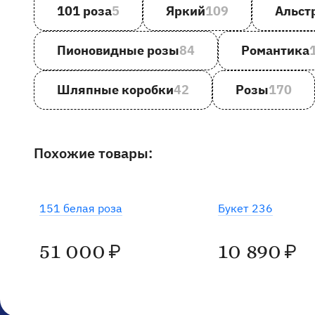
101 роза
5
Яркий
109
Альст
Пионовидные розы
84
Романтика
Шляпные коробки
42
Розы
170
Похожие товары:
Под заказ
151 белая роза
Букет 236
51 000
10 890
₽
₽