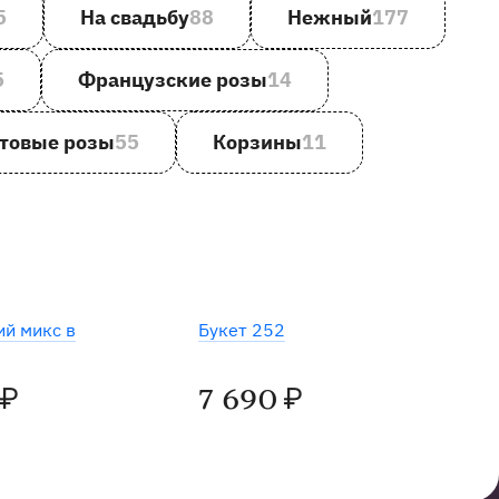
5
На свадьбу
88
Нежный
177
5
Французские розы
14
товые розы
55
Корзины
11
ий микс в
Букет 252
7 690
₽
₽