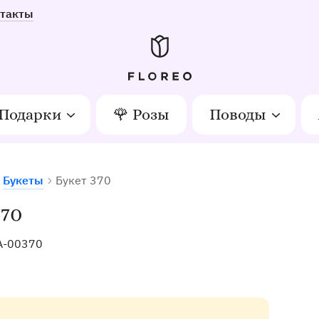
такты
Подарки
🌹 Розы
Поводы
Букеты
Букет 370
тов в Орле
370
A-00370