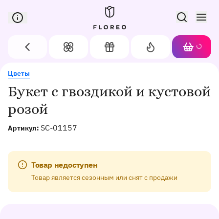
Сервис доставки цветов в Орле
Назад
Цветы
Подарки
Акции
Корзин
Доставка цветов в Орле
Букет с гвоздикой и кустовой розой
Цветы
Букет с гвоздикой и кустовой
розой
SC-01157
Артикул:
Товар недоступен
Товар является сезонным или снят с продажи