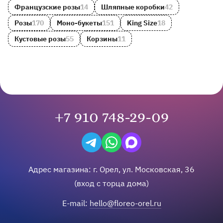
Французские розы
14
Шляпные коробки
42
Розы
170
Моно-букеты
151
King Size
18
Кустовые розы
55
Корзины
11
+7 910 748-29-09
Написать в Telegram
Написать на WhatsApp
Написать в Max
Адрес магазина:
г.
Орел
,
ул. Московская, 36
(вход с торца дома)
E-mail:
hello@floreo-orel.ru