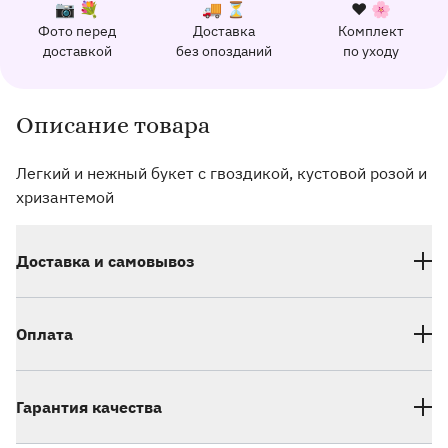
К каждому заказу прилагается:
Почему выбирают Флорео
Качественный сервис
📷 💐
🚚 ⏳
❤️ 🌸
Фото перед
Доставка
Комплект
162 отзыва с оценкой 5.0 ⭐
доставкой
без опозданий
по уходу
Отправим фото заказа в удобный мессенджер.
Доставим заказ точно в оговоренное врем
Добавим к букету ин
Описание товара
Информация о товаре и оказываемых услугах
Легкий и нежный букет с гвоздикой, кустовой розой и
хризантемой
Доставка и самовывоз
Оплата
Гарантия качества