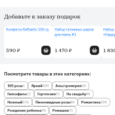
Добавьте к заказу подарок
Дополнительные товары
Конфеты Raffaello 150 гр.
Набор гелиевых шаров
Набор 
для мамы #1
«Happy
Добавить в корзину
Добавить в 
590
1 470
1 83
₽
₽
Другие товары и категории на сайте
Посмотрите товары в этих категориях:
101 роза
5
Яркий
109
Альстромерия
30
Гипсофила
12
Гортензия
15
На свадьбу
88
Нежный
176
Пионовидные розы
84
Романтика
194
Рождение ребенка
70
Ромашки
25