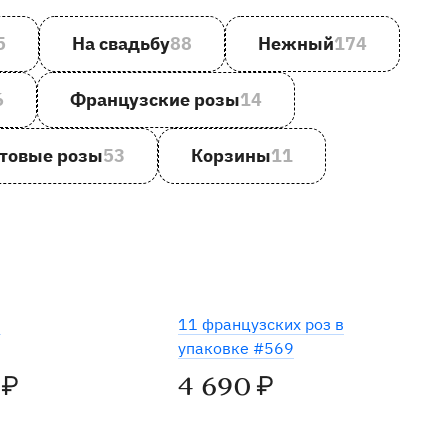
5
На свадьбу
88
Нежный
174
6
Французские розы
14
товые розы
53
Корзины
11
Хит
1
11 французских роз в
упаковке #569
4 690
₽
₽