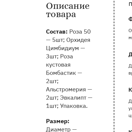
Описание
Информация о товаре и оказываемых 
товара
Ф
Состав:
Роза 50
О
м
— 5шт; Орхидея
Цимбидиум —
Д
3шт; Роза
кустовая
Д
Бомбастик —
в
2шт;
Альстромерия —
К
2шт; Эвкалипт —
Д
1шт; Упаковка.
у
ц
Pазмер:
Диаметр —