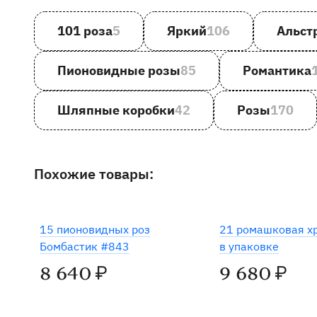
101 роза
5
Яркий
106
Альст
Пионовидные розы
85
Романтика
Шляпные коробки
42
Розы
170
Похожие товары:
15 пионовидных роз
21 ромашковая х
Бомбастик #843
в упаковке
8 640
9 680
₽
₽