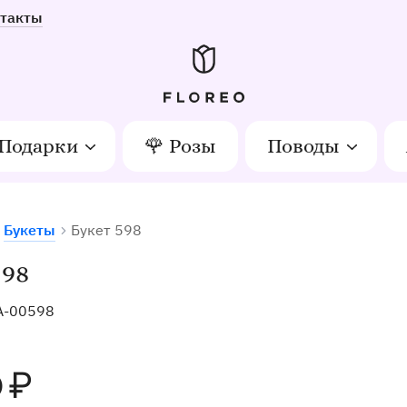
такты
Подарки
🌹 Розы
Поводы
Букеты
Букет 598
тов в Орле
598
A-00598
0
₽