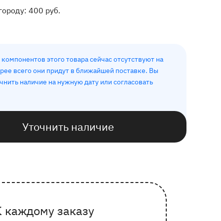
городу:
400
руб.
 компонентов этого товара сейчас отсутствуют на
орее всего они придут в ближайшей поставке. Вы
чнить наличие на нужную дату или согласовать
Уточнить наличие
К каждому заказу
очему выбирают Флорео