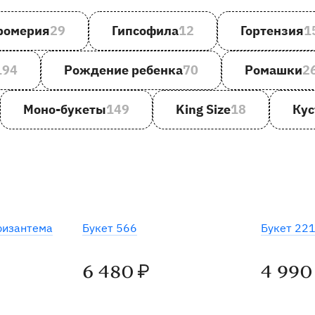
ромерия
29
Гипсофила
12
Гортензия
1
194
Рождение ребенка
70
Ромашки
2
Моно-букеты
149
King Size
18
Кус
ризантема
Букет 566
Букет 22
6 480
4 990
₽