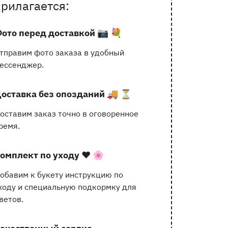
прилагается:
услугах
ото перед доставкой
📷 💐
тправим фото заказа в удобный
ессенджер.
оставка без опозданий
🚚 ⏳
оставим заказ точно в оговоренное
ремя.
омплект по уходу
❤️ 🌸
обавим к букету инструкцию по
ходу и специальную подкормку для
ветов.