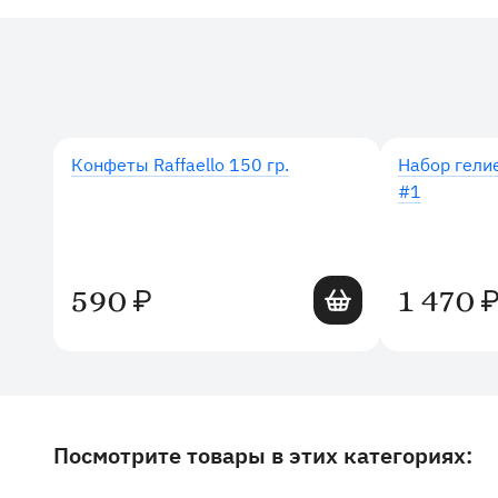
Дополнительные товары
Конфеты Raffaello 150 гр.
Набор гели
#1
Добавить в корзину
590
1 470
₽
Посмотрите товары в этих категориях:
Другие товары и категории на сайте