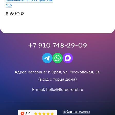
Шляпная коробка с цветами
415
5 690
₽
+7 910 748-29-09
Написать в Telegram
Написать на WhatsApp
Написать в Max
Адрес магазина:
г.
Орел
,
ул. Московская, 36
(вход с торца дома)
E-mail:
hello@floreo-orel.ru
Публичная оферта