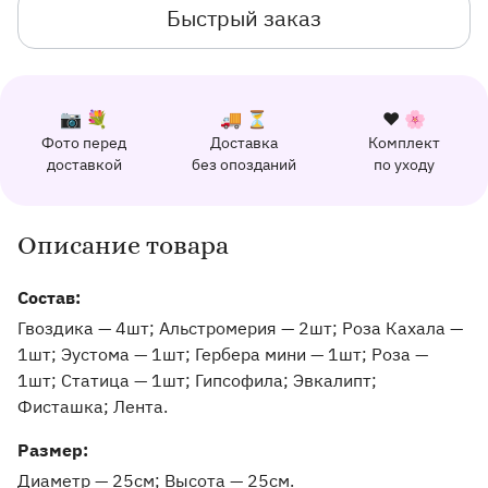
Быстрый заказ
К каждому заказу прилагается:
Почему выбирают Флорео
Качественный сервис
📷 💐
🚚 ⏳
❤️ 🌸
Фото перед
Доставка
Комплект
162 отзыва с оценкой 5.0 ⭐
доставкой
без опозданий
по уходу
Отправим фото заказа в удобный мессенджер.
Доставим заказ точно в оговоренное врем
Добавим к букету ин
Описание товара
Информация о товаре и оказываемых услугах
Состав:
Гвоздика — 4шт; Альстромерия — 2шт; Роза Кахала —
1шт; Эустома — 1шт; Гербера мини — 1шт; Роза —
1шт; Статица — 1шт; Гипсофила; Эвкалипт;
Фисташка; Лента.
Pазмер:
Диаметр — 25см
Высота — 25см