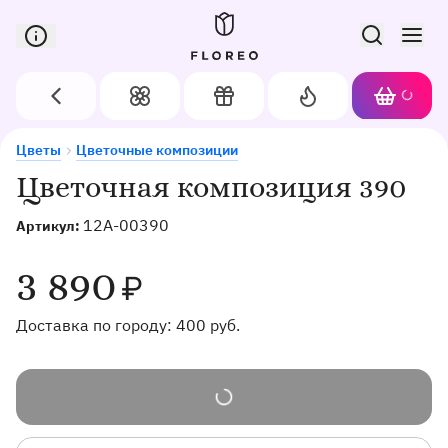
Сервис доставки цветов в Орле
Назад
Цветы
Подарки
Акции
Корзин
Доставка цветов в Орле
Цветочная композиция 390
Цветы
Цветочные композиции
Цветочная композиция 390
12A-00390
Артикул:
3 890
₽
Доставка по городу:
400
руб.