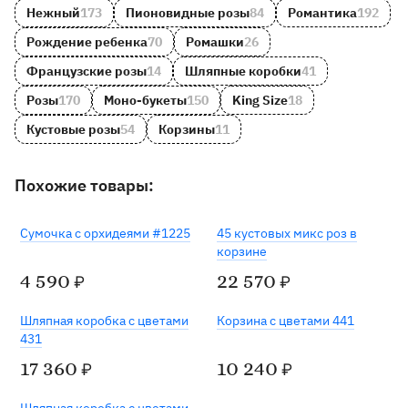
Нежный
173
Пионовидные розы
84
Романтика
192
Рождение ребенка
70
Ромашки
26
Французские розы
14
Шляпные коробки
41
Розы
170
Моно-букеты
150
King Size
18
Кустовые розы
54
Корзины
11
Похожие товары:
Сумочка с орхидеями #1225
45 кустовых микс роз в
корзине
4 590
22 570
₽
₽
Шляпная коробка с цветами
Корзина с цветами 441
431
17 360
10 240
₽
₽