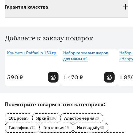
Гарантия качества
Добавьте к заказу подарок
Дополнительные товары
Конфеты Raffaello 150 гр.
Набор гелиевых шаров
Набор 
для мамы #1
«Happy
Добавить в корзину
Добавить в 
590
1 470
1 83
₽
₽
Другие товары и категории на сайте
Посмотрите товары в этих категориях:
101 роза
5
Яркий
106
Альстромерия
29
Гипсофила
12
Гортензия
15
На свадьбу
88