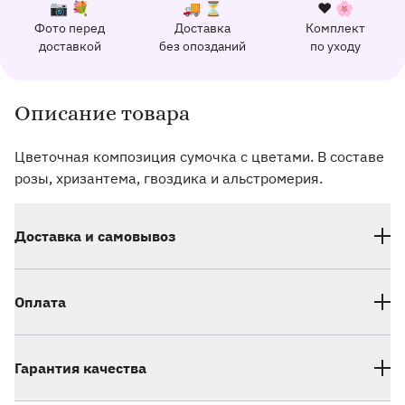
К каждому заказу прилагается:
Почему выбирают Флорео
Качественный сервис
📷 💐
🚚 ⏳
❤️ 🌸
Фото перед
Доставка
Комплект
162 отзыва с оценкой 5.0 ⭐
доставкой
без опозданий
по уходу
Отправим фото заказа в удобный мессенджер.
Доставим заказ точно в оговоренное врем
Добавим к букету ин
Описание товара
Информация о товаре и оказываемых услугах
Цветочная композиция сумочка с цветами. В составе
розы, хризантема, гвоздика и альстромерия.
Доставка и самовывоз
Оплата
Гарантия качества