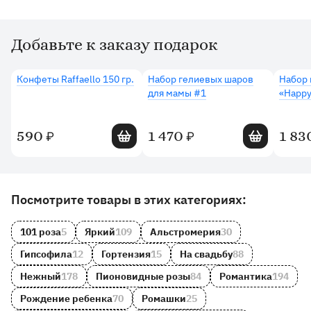
Добавьте к заказу подарок
Дополнительные товары
Конфеты Raffaello 150 гр.
Набор гелиевых шаров
Набор 
для мамы #1
«Happy
Добавить в корзину
Добавить в 
590
1 470
1 83
₽
₽
Другие товары и категории на сайте
Посмотрите товары в этих категориях:
101 роза
5
Яркий
109
Альстромерия
30
Гипсофила
12
Гортензия
15
На свадьбу
88
Нежный
178
Пионовидные розы
84
Романтика
194
Рождение ребенка
70
Ромашки
25