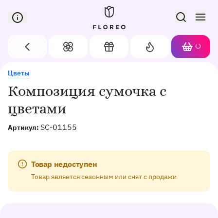
Сервис доставки цветов в Орле
Назад
Цветы
Подарки
Акции
Корзин
Доставка цветов в Орле
Композиция сумочка с цветами
Цветы
Композиция сумочка с
цветами
SC-01155
Артикул:
Товар недоступен
Товар является сезонным или снят с продажи