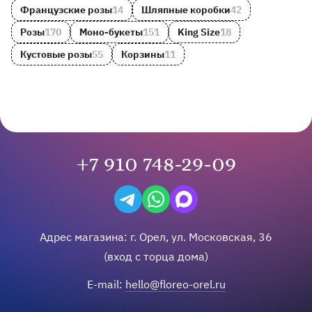
Французские розы
14
Шляпные коробки
42
Розы
170
Моно-букеты
151
King Size
18
Кустовые розы
55
Корзины
11
+7 910 748-29-09
Написать в Telegram
Написать на WhatsApp
Написать в Max
Адрес магазина:
г.
Орел
,
ул. Московская, 36
(вход с торца дома)
E-mail:
hello@floreo-orel.ru