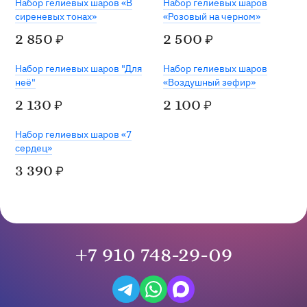
Набор гелиевых шаров «В
Набор гелиевых шаров
сиреневых тонах»
«Розовый на черном»
2 850
2 500
₽
₽
Набор гелиевых шаров "Для
Набор гелиевых шаров
неё"
«Воздушный зефир»
2 130
2 100
₽
₽
Набор гелиевых шаров «7
сердец»
3 390
₽
+7 910 748-29-09
Написать в Telegram
Написать на WhatsApp
Написать в Max