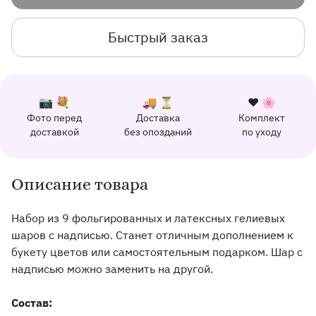
Быстрый заказ
К каждому заказу прилагается:
Почему выбирают Флорео
Качественный сервис
📷 💐
🚚 ⏳
❤️ 🌸
Фото перед
Доставка
Комплект
162 отзыва с оценкой 5.0 ⭐
доставкой
без опозданий
по уходу
Отправим фото заказа в удобный мессенджер.
Доставим заказ точно в оговоренное врем
Добавим к букету ин
Описание товара
Информация о товаре и оказываемых услугах
Набор из 9 фольгированных и латексных гелиевых
шаров с надписью. Станет отличным дополнением к
букету цветов или самостоятельным подарком. Шар с
надписью можно заменить на другой.
Состав: