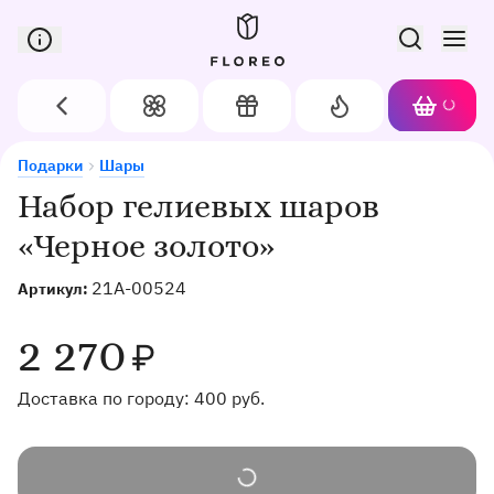
Сервис доставки цветов в Орле
Назад
Цветы
Подарки
Акции
Корзин
Доставка цветов в Орле
Набор гелиевых шаров «Черное золото»
Подарки
Шары
Набор гелиевых шаров
«Черное золото»
21A-00524
Артикул:
2 270
₽
Доставка по городу:
400
руб.