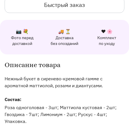
Быстрый заказ
К каждому заказу прилагается:
Почему выбирают Флорео
Качественный сервис
📷 💐
🚚 ⏳
❤️ 🌸
Фото перед
Доставка
Комплект
162 отзыва с оценкой 5.0 ⭐
доставкой
без опозданий
по уходу
Отправим фото заказа в удобный мессенджер.
Доставим заказ точно в оговоренное врем
Добавим к букету ин
Описание товара
Информация о товаре и оказываемых услугах
Нежный букет в сиренево-кремовой гамме с
ароматной маттиолой, розами и диантусами.
Состав:
Роза одноголовая - 3шт; Маттиола кустовая - 2шт;
Гвоздика - 7шт; Лимониум - 2шт; Рускус - 4шт;
Упаковка.