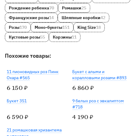
Рождение ребенка
70
Ромашки
25
Французские розы
14
Шляпные коробки
42
Розы
170
Моно-букеты
151
King Size
18
Кустовые розы
55
Корзины
11
Похожие товары:
11 пионовидных роз Пинк
Букет с алыми и
Охара #565
коралловыми розами #893
6 150
6 860
₽
₽
Букет 351
9 белых роз с эвкалиптом
#718
6 590
4 190
₽
₽
21 ромашковая хризантема