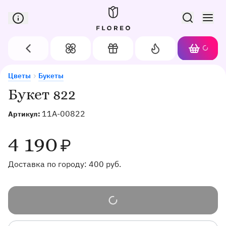
Сервис доставки цветов в Орле
Назад
Цветы
Подарки
Акции
Корзин
Доставка цветов в Орле
Букет 822
Цветы
Букеты
Букет 822
11A-00822
Артикул:
4 190
₽
Доставка по городу:
400
руб.