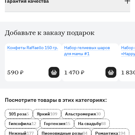
Гарантия качества
Добавьте к заказу подарок
Дополнительные товары
Конфеты Raffaello 150 гр.
Набор гелиевых шаров
Набор 
для мамы #1
«Happy
Добавить в корзину
Добавить в 
590
1 470
1 83
₽
₽
Другие товары и категории на сайте
Посмотрите товары в этих категориях:
101 роза
5
Яркий
109
Альстромерия
30
Гипсофила
12
Гортензия
15
На свадьбу
88
Нежный
177
Пионовидные розы
84
Романтика
194