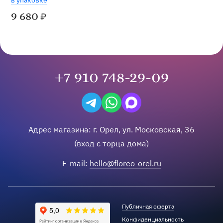
в упаковке
9 680
₽
+7 910 748-29-09
Написать в Telegram
Написать на WhatsApp
Написать в Max
Адрес магазина:
г.
Орел
,
ул. Московская, 36
(вход с торца дома)
E-mail:
hello@floreo-orel.ru
Публичная оферта
Конфиденциальность