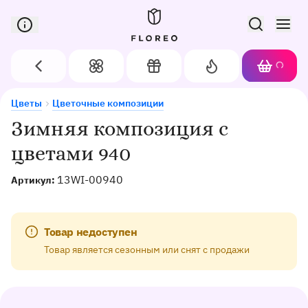
Сервис доставки цветов в Орле
Назад
Цветы
Подарки
Акции
Корзин
Доставка цветов в Орле
Зимняя композиция с цветами 940
Цветы
Цветочные композиции
Зимняя композиция с
цветами 940
13WI-00940
Артикул:
Товар недоступен
Товар является сезонным или снят с продажи