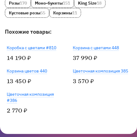
Розы
170
Моно-букеты
151
King Size
18
Кустовые розы
55
Корзины
11
Похожие товары:
Под заказ
Коробка с цветами #810
Корзина с цветами 448
14 190
37 990
₽
₽
Хит
Корзина цветов 440
Цветочная композиция 385
13 450
3 570
₽
₽
Цветочная композиция
#386
2 770
₽