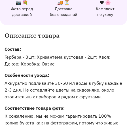
К каждому заказу прилагается:
Почему выбирают Флорео
Качественный сервис
📷 💐
🚚 ⏳
❤️ 🌸
Фото перед
Доставка
Комплект
162 отзыва с оценкой 5.0 ⭐
доставкой
без опозданий
по уходу
Отправим фото заказа в удобный мессенджер.
Доставим заказ точно в оговоренное врем
Добавим к букету ин
Описание товара
Информация о товаре и оказываемых услугах
Состав:
Гербера - 3шт; Хризантема кустовая - 2шт; Хвоя;
Декор; Коробка; Оазис
Особенности ухода:
Аккуратно подливайте 30-50 мл воды в губку каждые
2-3 дня. Не оставляйте цветы на сквозняке, около
отопительных приборов и рядом с фруктами.
Соответствие товара фото:
К сожалению, мы не можем гарантировать 100%
копию букета как на фотографии, потому что живые